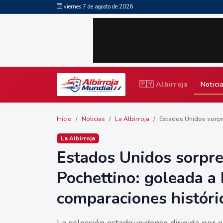
viernes 7 de agosto de 2026
🇵🇾 Albirroja
Notici
Inicio
Noticias
La Albirroja
Estados Unidos sorpr
La Albirroja
Estados Unidos sorpr
Pochettino: goleada a
comparaciones históri