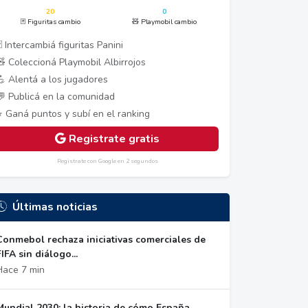
20
0
🃏 Figuritas cambio
🧸 Playmobil cambio
 Intercambiá figuritas Panini
🧸 Coleccioná Playmobil Albirrojos
💪 Alentá a los jugadores
💬 Publicá en la comunidad
⭐ Ganá puntos y subí en el ranking
Registrate gratis
Registrate con Google en 2 segundos
Últimas noticias
Conmebol rechaza iniciativas comerciales de
FIFA sin diálogo...
Hace 7 min
Mundial 2030: la historia de cómo España,