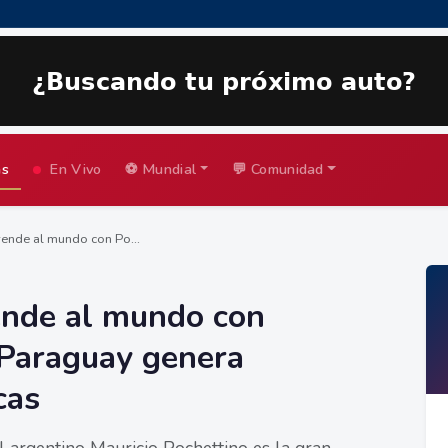
as
En Vivo
⚽ Mundial
💬 Comunidad
ende al mundo con Po...
ende al mundo con
 Paraguay genera
cas