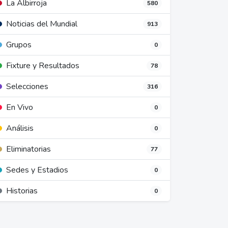
La Albirroja
580
Noticias del Mundial
913
Grupos
0
Fixture y Resultados
78
Selecciones
316
En Vivo
0
Análisis
0
Eliminatorias
77
Sedes y Estadios
0
Historias
0