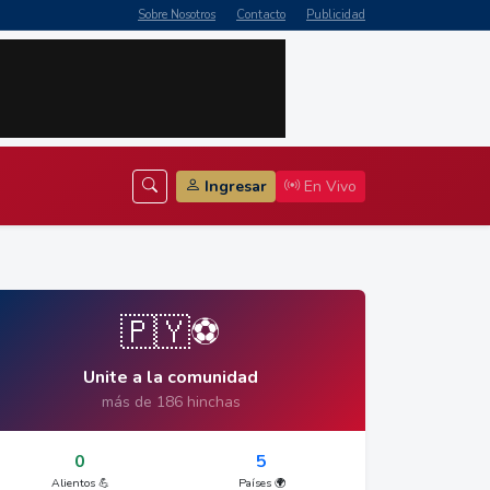
Sobre Nosotros
Contacto
Publicidad
Ingresar
En Vivo
🇵🇾⚽
Unite a la comunidad
más de 186 hinchas
0
5
Alientos 💪
Países 🌍