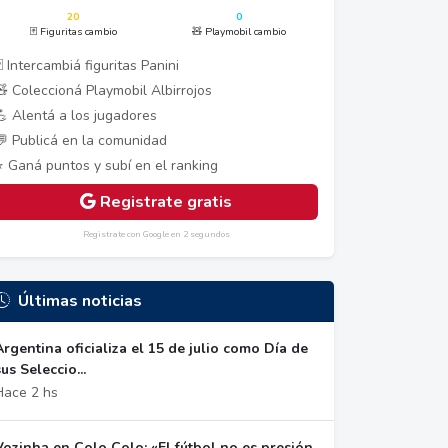
20
0
🃏 Figuritas cambio
🧸 Playmobil cambio
 Intercambiá figuritas Panini
🧸 Coleccioná Playmobil Albirrojos
💪 Alentá a los jugadores
💬 Publicá en la comunidad
⭐ Ganá puntos y subí en el ranking
Registrate gratis
Registrate con Google en 2 segundos
Últimas noticias
Argentina oficializa el 15 de julio como Día de
sus Seleccio...
Hace 2 hs
Vozinha en Colo Colo: «El fútbol no es presión,