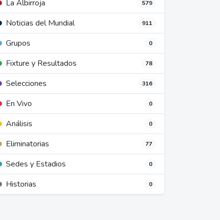
La Albirroja
579
Noticias del Mundial
911
Grupos
0
Fixture y Resultados
78
Selecciones
316
En Vivo
0
Análisis
0
Eliminatorias
77
Sedes y Estadios
0
Historias
0