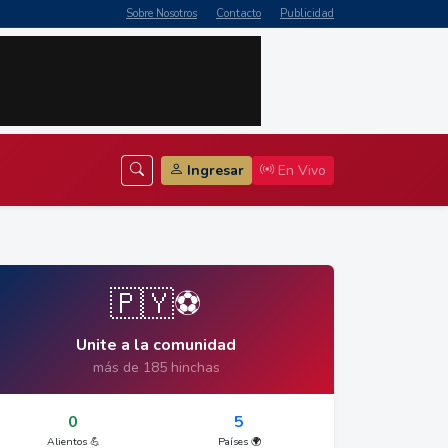
Sobre Nosotros
Contacto
Publicidad
Ingresar
En Vivo
🇵🇾⚽
Unite a la comunidad
más de 185 hinchas
0
5
Alientos 💪
Países 🌍