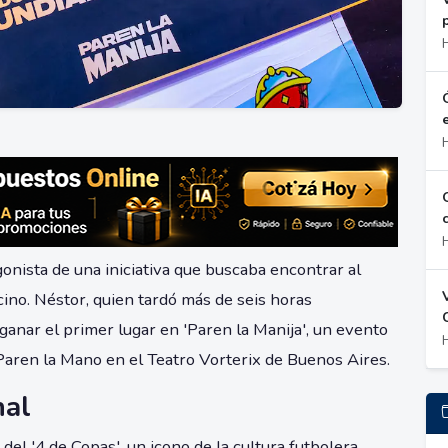
onista de una iniciativa que buscaba encontrar al
cino. Néstor, quien tardó más de seis horas
 ganar el primer lugar en 'Paren la Manija', un evento
Paren la Mano en el Teatro Vorterix de Buenos Aires.
nal
 del '4 de Copas', un icono de la cultura futbolera