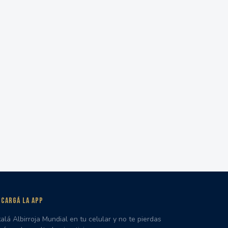
CARGÁ LA APP
talá Albirroja Mundial en tu celular y no te pierdas