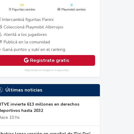
20
0
🃏 Figuritas cambio
🧸 Playmobil cambio
 Intercambiá figuritas Panini
🧸 Coleccioná Playmobil Albirrojos
💪 Alentá a los jugadores
💬 Publicá en la comunidad
⭐ Ganá puntos y subí en el ranking
Registrate gratis
Registrate con Google en 2 segundos
Últimas noticias
RTVE invierte 613 millones en derechos
deportivos hasta 2032
Hace 10 hs
Shakira lanza versión en español de 'Dai Dai',