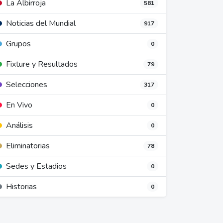
La Albirroja
581
Noticias del Mundial
917
Grupos
0
Fixture y Resultados
79
Selecciones
317
En Vivo
0
Análisis
0
Eliminatorias
78
Sedes y Estadios
0
Historias
0