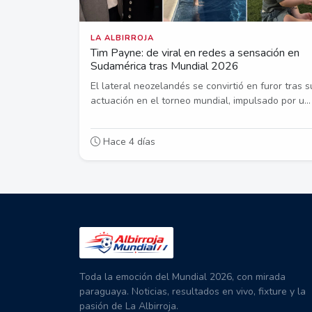
LA ALBIRROJA
Tim Payne: de viral en redes a sensación en
Sudamérica tras Mundial 2026
El lateral neozelandés se convirtió en furor tras s
actuación en el torneo mundial, impulsado por u...
Hace 4 días
Toda la emoción del Mundial 2026, con mirada
paraguaya. Noticias, resultados en vivo, fixture y la
pasión de La Albirroja.