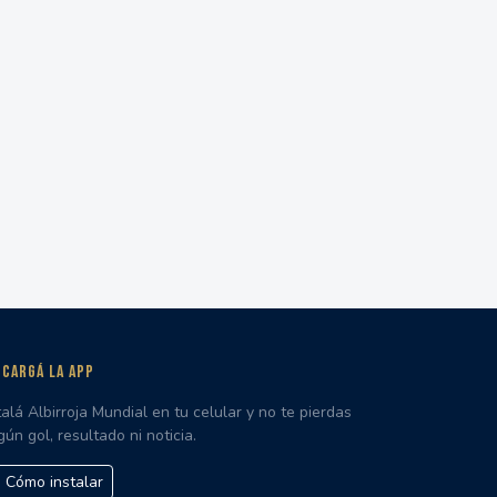
CARGÁ LA APP
talá Albirroja Mundial en tu celular y no te pierdas
gún gol, resultado ni noticia.
Cómo instalar