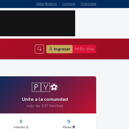
Sobre Nosotros
Contacto
Publicidad
Ingresar
En Vivo
🇵🇾⚽
Unite a la comunidad
más de 197 hinchas
0
5
Alientos 💪
Países 🌍