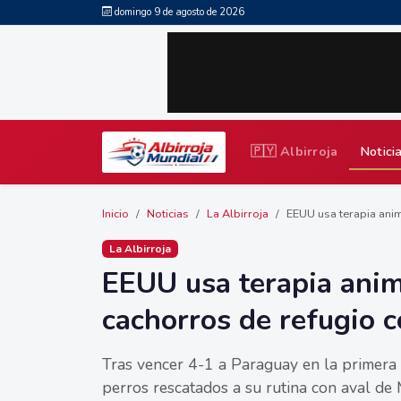
domingo 9 de agosto de 2026
🇵🇾 Albirroja
Notici
Inicio
Noticias
La Albirroja
EEUU usa terapia anima
La Albirroja
EEUU usa terapia anim
cachorros de refugio c
Tras vencer 4-1 a Paraguay en la primera 
perros rescatados a su rutina con aval de