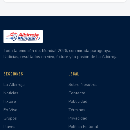
Toda la emoción del Mundial 2026, con mirada paraguaya.
Noticias, resultados en vivo, fixture y la pasión de La Albirroja.
SECCIONES
LEGAL
La Albirroja
Sobre Nosotros
Noticias
Contacto
Fixture
Publicidad
En Vivo
Términos
Grupos
Privacidad
Llaves
Política Editorial