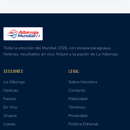
Toda la emoción del Mundial 2026, con mirada paraguaya.
Noticias, resultados en vivo, fixture y la pasión de La Albirroja.
SECCIONES
LEGAL
La Albirroja
Sobre Nosotros
Noticias
Contacto
Fixture
Publicidad
En Vivo
Términos
Grupos
Privacidad
Llaves
Política Editorial