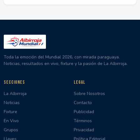
Toda la emoción del Mundial 2026, con mirada paraguaya.
Noticias, resultados en vivo, fixture y la pasión de La Albirroja.
SECCIONES
LEGAL
La Albirroja
Sobre Nosotros
Noticias
Contacto
Fixture
Publicidad
En Vivo
Términos
Grupos
Privacidad
Llaves
Política Editorial