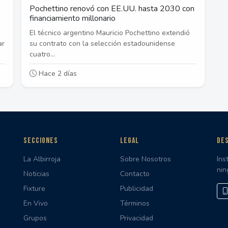
Pochettino renovó con EE.UU. hasta 2030 con
financiamiento millonario
El técnico argentino Mauricio Pochettino extendió
ar
su contrato con la selección estadounidense
cuatro...
Hace 2 días
SECCIONES
LEGAL
DES
La Albirroja
Sobre Nosotros
Ins
nin
Noticias
Contacto
Fixture
Publicidad
En Vivo
Términos
Grupos
Privacidad