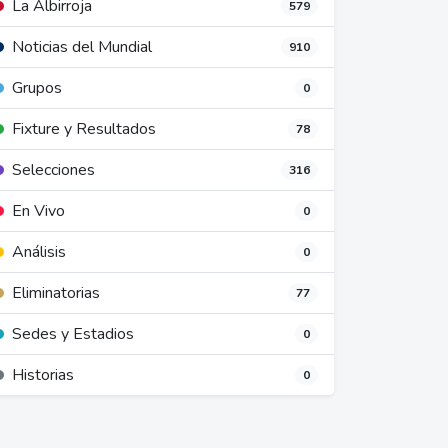
La Albirroja
579
Noticias del Mundial
910
Grupos
0
Fixture y Resultados
78
Selecciones
316
En Vivo
0
Análisis
0
Eliminatorias
77
Sedes y Estadios
0
Historias
0