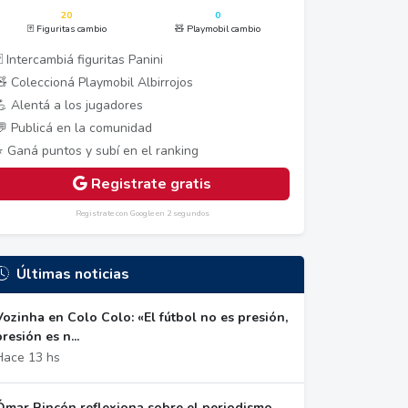
20
0
🃏 Figuritas cambio
🧸 Playmobil cambio
 Intercambiá figuritas Panini
🧸 Coleccioná Playmobil Albirrojos
💪 Alentá a los jugadores
💬 Publicá en la comunidad
⭐ Ganá puntos y subí en el ranking
Registrate gratis
Registrate con Google en 2 segundos
Últimas noticias
Vozinha en Colo Colo: «El fútbol no es presión,
presión es n...
Hace 13 hs
Ómar Rincón reflexiona sobre el periodismo