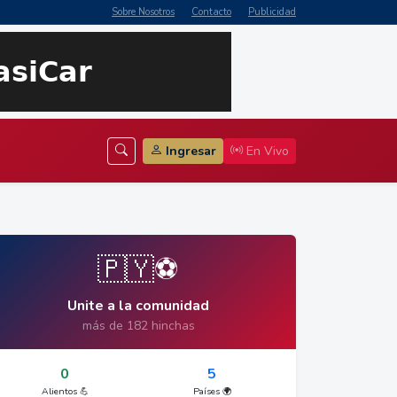
Sobre Nosotros
Contacto
Publicidad
Ingresar
En Vivo
🇵🇾⚽
Unite a la comunidad
más de 182 hinchas
0
5
Alientos 💪
Países 🌍