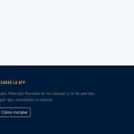
CARGÁ LA APP
talá Albirroja Mundial en tu celular y no te pierdas
gún gol, resultado ni noticia.
Cómo instalar