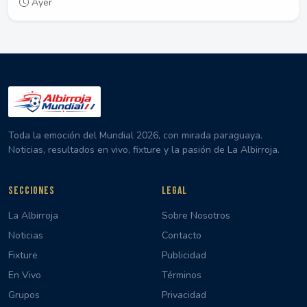
Ayer
Toda la emoción del Mundial 2026, con mirada paraguaya.
Noticias, resultados en vivo, fixture y la pasión de La Albirroja.
SECCIONES
LEGAL
La Albirroja
Sobre Nosotros
Noticias
Contacto
Fixture
Publicidad
En Vivo
Términos
Grupos
Privacidad