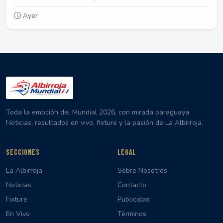
Ayer
Toda la emoción del Mundial 2026, con mirada paraguaya.
Noticias, resultados en vivo, fixture y la pasión de La Albirroja.
SECCIONES
LEGAL
La Albirroja
Sobre Nosotros
Noticias
Contacto
Fixture
Publicidad
En Vivo
Términos