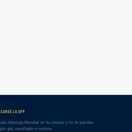
CARGÁ LA APP
talá Albirroja Mundial en tu celular y no te pierdas
gún gol, resultado ni noticia.