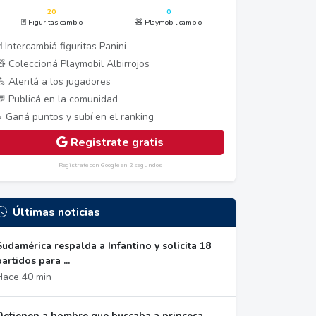
20
0
🃏 Figuritas cambio
🧸 Playmobil cambio
 Intercambiá figuritas Panini
🧸 Coleccioná Playmobil Albirrojos
💪 Alentá a los jugadores
💬 Publicá en la comunidad
⭐ Ganá puntos y subí en el ranking
Registrate gratis
Registrate con Google en 2 segundos
Últimas noticias
Sudamérica respalda a Infantino y solicita 18
partidos para ...
Hace 40 min
Detienen a hombre que buscaba a princesa