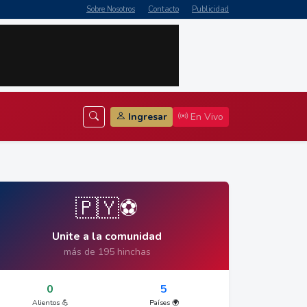
Sobre Nosotros
Contacto
Publicidad
Ingresar
En Vivo
🇵🇾⚽
Unite a la comunidad
más de 195 hinchas
0
5
Alientos 💪
Países 🌍