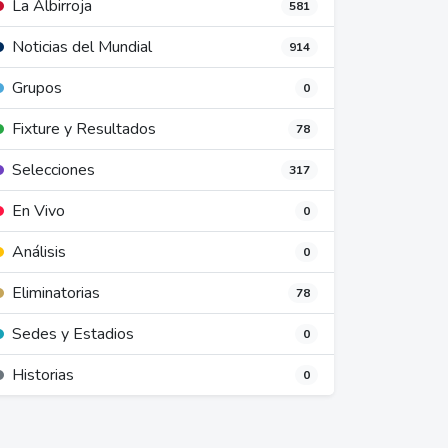
La Albirroja
581
Noticias del Mundial
914
Grupos
0
Fixture y Resultados
78
Selecciones
317
En Vivo
0
Análisis
0
Eliminatorias
78
Sedes y Estadios
0
Historias
0