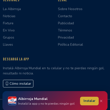
SECCIONES
LEGAL
La Albirroja
Sobre Nosotros
Noticias
Contacto
Fixture
Publicidad
En Vivo
Términos
Grupos
Privacidad
Llaves
Política Editorial
DESCARGÁ LA APP
Instalá Albirroja Mundial en tu celular y no te pierdas ningún gol,
resultado ni noticia.
Cómo instalar
Albirroja Mundial
×
Instalar
Instalá la app y no te pierdas ningún gol
© 2026 Albirroja Mundial · Hecho con 🇵🇾 en Paraguay