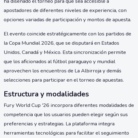
ha diseñado el torneo para que sea accesible a
apostadores de diferentes niveles de experiencia, con
opciones variadas de participación y montos de apuesta.
El evento coincide estratégicamente con los partidos de
la Copa Mundial 2026, que se disputará en Estados
Unidos, Canadá y México. Esta sincronización permite
que los aficionados al fútbol paraguayo y mundial
aprovechen los encuentros de La Albirroja y demás
selecciones para participar en el torneo de apuestas.
Estructura y modalidades
Fury World Cup '26 incorpora diferentes modalidades de
competencia que los usuarios pueden elegir según sus
preferencias y estrategias. La plataforma integra
herramientas tecnológicas para facilitar el seguimiento