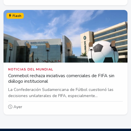
Flash
NOTICIAS DEL MUNDIAL
Conmebol rechaza iniciativas comerciales de FIFA sin
diálogo institucional
La Confederación Sudamericana de Fútbol cuestionó las
decisiones unilaterales de FIFA, especialmente...
Ayer