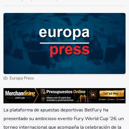
Europa Press
La plataforma de apuestas deportivas BetFury ha
presentado su ambicioso evento Fury World Cup '26, un
torneo internacional que acompaña la celebración de la