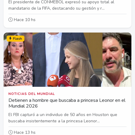
El presidente de CONMEBOL expresó su apoyo total al
mandatario de la FIFA, destacando su gestión y r...
Hace 10 hs
Flash
NOTICIAS DEL MUNDIAL
Detienen a hombre que buscaba a princesa Leonor en el
Mundial 2026
El FBI capturó a un individuo de 50 años en Houston que
buscaba insistentemente a la princesa Leonor...
Hace 13 hs