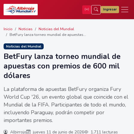
Ingresar
Inicio
Noticias
Noticias del Mundial
BetFury lanza torneo mundial de apuestas...
Noticias del Mundial
BetFury lanza torneo mundial de
apuestas con premios de 600 mil
dólares
La plataforma de apuestas BetFury organiza Fury
World Cup '26, un evento global que coincide con el
Mundial de la FIFA. Participantes de todo el mundo,
incluyendo Paraguay, podrán competir por
importantes premios.
Albirrojo
jueves 11 de junio de 2026
1.711 lecturas