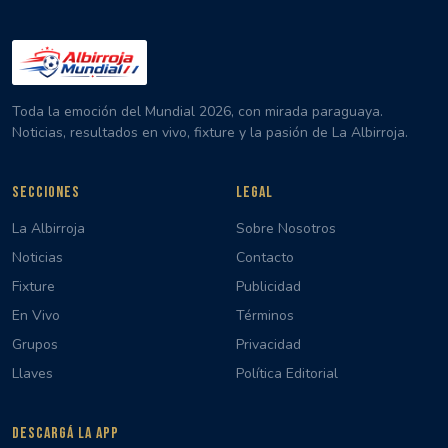
Toda la emoción del Mundial 2026, con mirada paraguaya.
Noticias, resultados en vivo, fixture y la pasión de La Albirroja.
SECCIONES
LEGAL
La Albirroja
Sobre Nosotros
Noticias
Contacto
Fixture
Publicidad
En Vivo
Términos
Grupos
Privacidad
Llaves
Política Editorial
DESCARGÁ LA APP