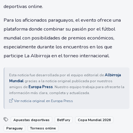
deportivas online.
Para los aficionados paraguayos, el evento ofrece una
plataforma donde combinar su pasión por el fútbol
mundial con posibilidades de premios económicos,
especialmente durante los encuentros en los que
participe La Albirroja en el torneo internacional.
Esta noticia fue desarrollada por el equipo editorial de
Albirroja
Mundial
gracias a la noticia original publicada por nuestros
amigos de
Europa Press
. Nuestro equipo trabaja para ofrecerte la
información más clara, completa y actualizada.
Ver noticia original en Europa Press
Apuestas deportivas
BetFury
Copa Mundial 2026
Paraguay
Torneos online