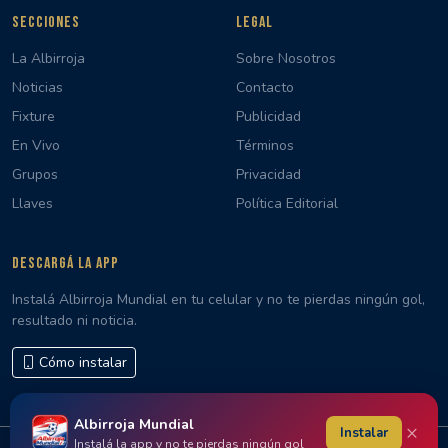
SECCIONES
LEGAL
La Albirroja
Sobre Nosotros
Noticias
Contacto
Fixture
Publicidad
En Vivo
Términos
Grupos
Privacidad
Llaves
Política Editorial
DESCARGÁ LA APP
Instalá Albirroja Mundial en tu celular y no te pierdas ningún gol,
resultado ni noticia.
Cómo instalar
Albirroja Mundial
×
Instalar
Instalá la app y no te pierdas ningún gol