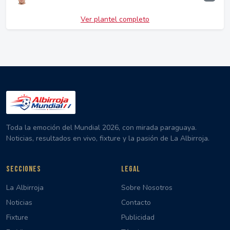
Ver plantel completo
Toda la emoción del Mundial 2026, con mirada paraguaya.
Noticias, resultados en vivo, fixture y la pasión de La Albirroja.
SECCIONES
LEGAL
La Albirroja
Sobre Nosotros
Noticias
Contacto
Fixture
Publicidad