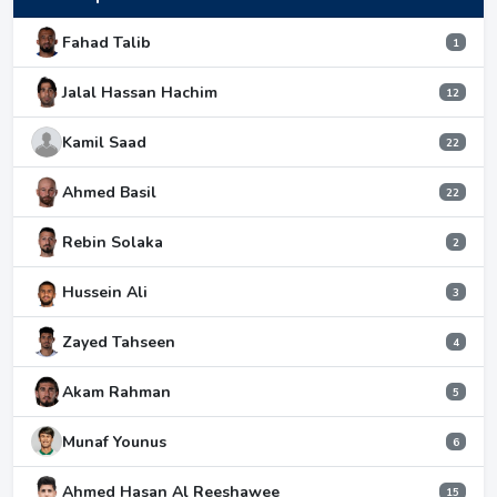
Fahad Talib
1
Jalal Hassan Hachim
12
Kamil Saad
22
Ahmed Basil
22
Rebin Solaka
2
Hussein Ali
3
Zayed Tahseen
4
Akam Rahman
5
Munaf Younus
6
Ahmed Hasan Al Reeshawee
15