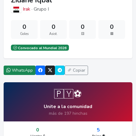
Zidane Iqbal
Irak
· Grupo I
0
0
0
0
Goles
Asist.
🟨
🟥
Convocado al Mundial 2026
WhatsApp
Copiar
🇵🇾⚽
Unite a la comunidad
más de 197 hinchas
0
5
Alientos 💪
Países 🌍