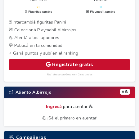
20
0
🃏 Figuritas cambio
🧸 Playmobil cambio
🃏 Intercambiá figuritas Panini
🧸 Coleccioná Playmobil Albirrojos
💪 Alentá a los jugadores
💬 Publicá en la comunidad
⭐ Ganá puntos y subí en el ranking
Registrate gratis
Registrate con Google en 2 segundos
0 💪
Aliento Albirrojo
Ingresá
para alentar 💪
💪 ¡Sé el primero en alentar!
Compañeros