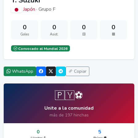
Y. Suzuki
Japón
· Grupo F
0
0
0
0
Goles
Asist.
🟨
🟥
Convocado al Mundial 2026
WhatsApp
Copiar
🇵🇾⚽
Unite a la comunidad
más de 197 hinchas
0
5
Alientos 💪
Países 🌍