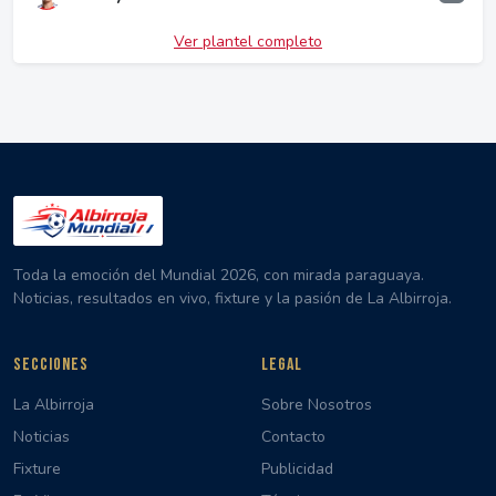
Ver plantel completo
Toda la emoción del Mundial 2026, con mirada paraguaya.
Noticias, resultados en vivo, fixture y la pasión de La Albirroja.
SECCIONES
LEGAL
La Albirroja
Sobre Nosotros
Noticias
Contacto
Fixture
Publicidad