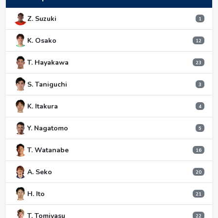
Z. Suzuki
1
K. Osako
12
T. Hayakawa
23
S. Taniguchi
3
K. Itakura
4
Y. Nagatomo
5
T. Watanabe
16
A. Seko
20
H. Ito
21
T. Tomiyasu
22