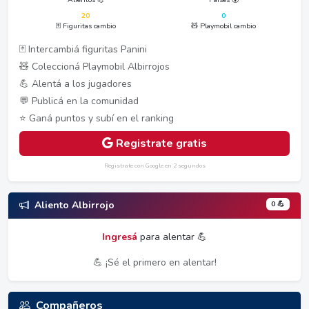
20
0
🃏 Figuritas cambio
🧸 Playmobil cambio
🃏 Intercambiá figuritas Panini
🧸 Coleccioná Playmobil Albirrojos
💪 Alentá a los jugadores
💬 Publicá en la comunidad
⭐ Ganá puntos y subí en el ranking
Registrate gratis
Registrate con Google en 2 segundos
0 💪
Aliento Albirrojo
Ingresá
para alentar 💪
💪 ¡Sé el primero en alentar!
Compañeros