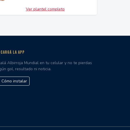
Ver plantel completo
CARGÁ LA APP
talá Albirroja Mundial en tu celular y no te pierdas
gún gol, resultado ni noticia.
Cómo instalar