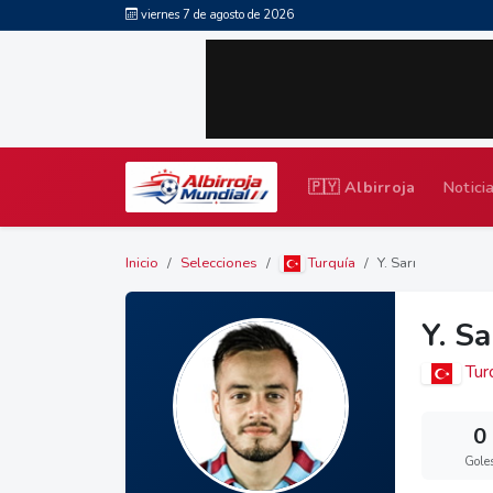
viernes 7 de agosto de 2026
🇵🇾 Albirroja
Notici
Inicio
Selecciones
Turquía
Y. Sarı
Y. Sa
Tur
0
Gole