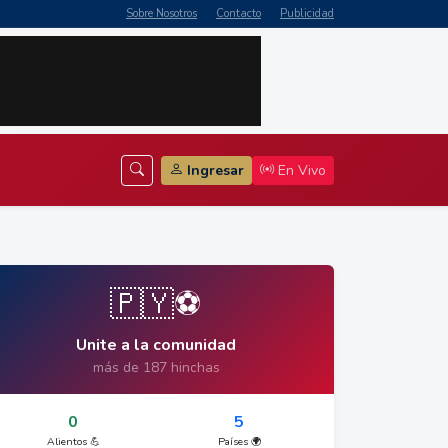
Sobre Nosotros
Contacto
Publicidad
Ingresar
En Vivo
🇵🇾⚽
Unite a la comunidad
más de 187 hinchas
0
5
Alientos 💪
Países 🌍