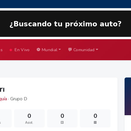
as
En Vivo
⚽ Mundial
💬 Comunidad
rı
quía
· Grupo D
0
0
0
s
Asist.
🟨
🟥