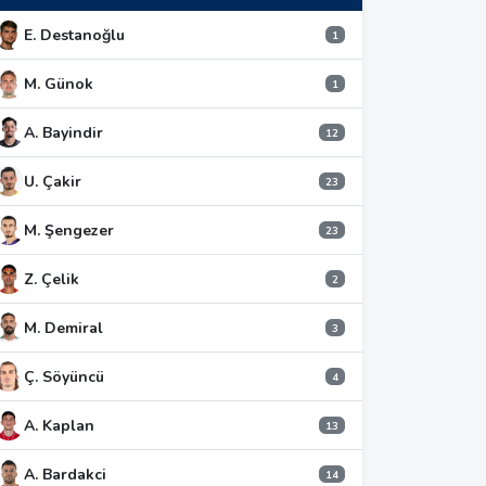
E. Destanoğlu
1
M. Günok
1
A. Bayindir
12
U. Çakir
23
M. Şengezer
23
Z. Çelik
2
M. Demiral
3
Ç. Söyüncü
4
A. Kaplan
13
A. Bardakci
14