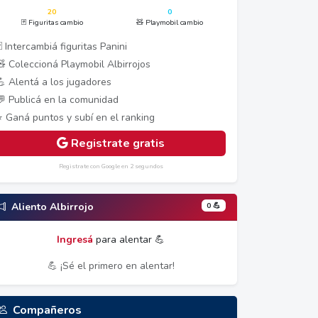
20
0
🃏 Figuritas cambio
🧸 Playmobil cambio
 Intercambiá figuritas Panini
🧸 Coleccioná Playmobil Albirrojos
💪 Alentá a los jugadores
💬 Publicá en la comunidad
⭐ Ganá puntos y subí en el ranking
Registrate gratis
Registrate con Google en 2 segundos
0 💪
Aliento Albirrojo
Ingresá
para alentar 💪
💪 ¡Sé el primero en alentar!
Compañeros