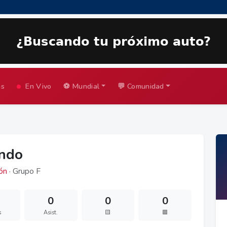
as
En Vivo
⚽ Mundial
💬 Comunidad
ndo
ón
· Grupo F
0
0
0
s
Asist.
🟨
🟥