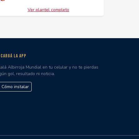
Ver plantel completo
CARGÁ LA APP
talá Albirroja Mundial en tu celular y no te pierdas
gún gol, resultado ni noticia.
Cómo instalar