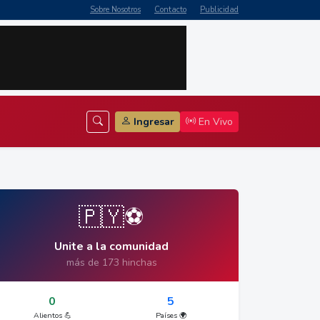
Sobre Nosotros
Contacto
Publicidad
Ingresar
En Vivo
🇵🇾⚽
Unite a la comunidad
más de 173 hinchas
0
5
Alientos 💪
Países 🌍