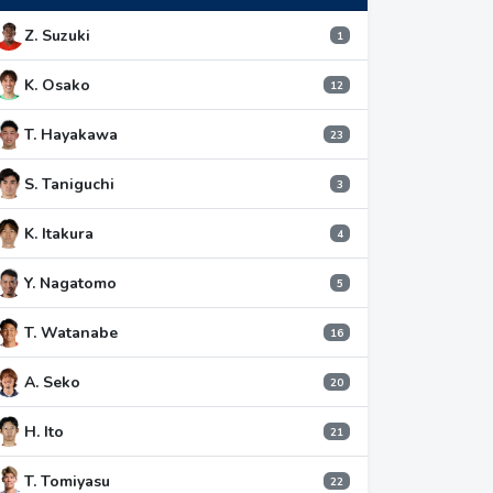
Z. Suzuki
1
K. Osako
12
T. Hayakawa
23
S. Taniguchi
3
K. Itakura
4
Y. Nagatomo
5
T. Watanabe
16
A. Seko
20
H. Ito
21
T. Tomiyasu
22