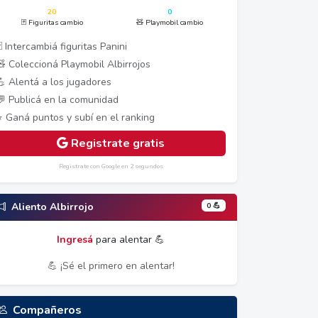
20
0
🃏 Figuritas cambio
🧸 Playmobil cambio
 Intercambiá figuritas Panini
🧸 Coleccioná Playmobil Albirrojos
💪 Alentá a los jugadores
💬 Publicá en la comunidad
⭐ Ganá puntos y subí en el ranking
Registrate gratis
Registrate con Google en 2 segundos
0 💪
Aliento Albirrojo
Ingresá
para alentar 💪
💪 ¡Sé el primero en alentar!
Compañeros