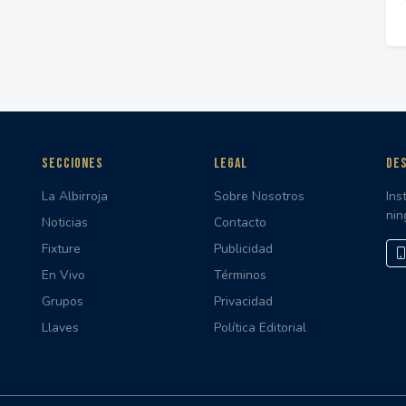
SECCIONES
LEGAL
DES
La Albirroja
Sobre Nosotros
Ins
nin
Noticias
Contacto
Fixture
Publicidad
En Vivo
Términos
Grupos
Privacidad
Llaves
Política Editorial