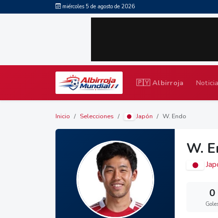
miércoles 5 de agosto de 2026
🇵🇾 Albirroja
Notici
Inicio
Selecciones
Japón
W. Endo
W. E
Jap
0
Gole