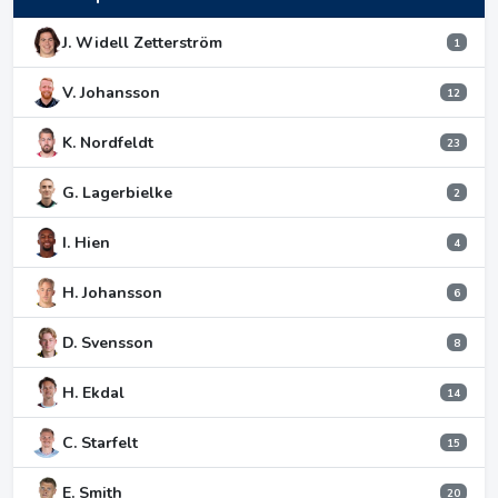
J. Widell Zetterström
1
V. Johansson
12
K. Nordfeldt
23
G. Lagerbielke
2
I. Hien
4
H. Johansson
6
D. Svensson
8
H. Ekdal
14
C. Starfelt
15
E. Smith
20