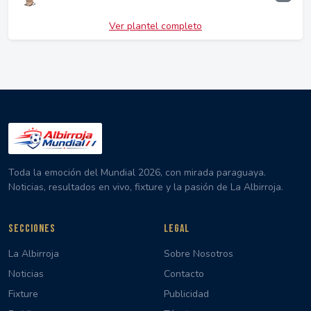
Ver plantel completo
Toda la emoción del Mundial 2026, con mirada paraguaya.
Noticias, resultados en vivo, fixture y la pasión de La Albirroja.
SECCIONES
LEGAL
La Albirroja
Sobre Nosotros
Noticias
Contacto
Fixture
Publicidad