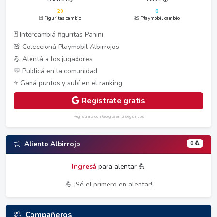
20
0
🃏 Figuritas cambio
🧸 Playmobil cambio
🃏 Intercambiá figuritas Panini
🧸 Coleccioná Playmobil Albirrojos
💪 Alentá a los jugadores
💬 Publicá en la comunidad
⭐ Ganá puntos y subí en el ranking
Registrate gratis
Registrate con Google en 2 segundos
0 💪
Aliento Albirrojo
Ingresá
para alentar 💪
💪 ¡Sé el primero en alentar!
Compañeros