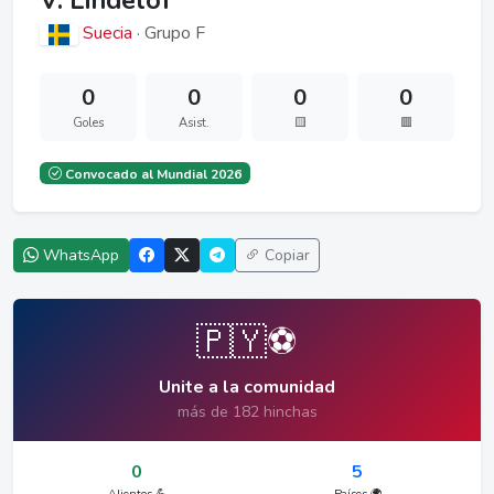
V. Lindelöf
Suecia
· Grupo F
0
0
0
0
Goles
Asist.
🟨
🟥
Convocado al Mundial 2026
WhatsApp
Copiar
🇵🇾⚽
Unite a la comunidad
más de 182 hinchas
0
5
Alientos 💪
Países 🌍