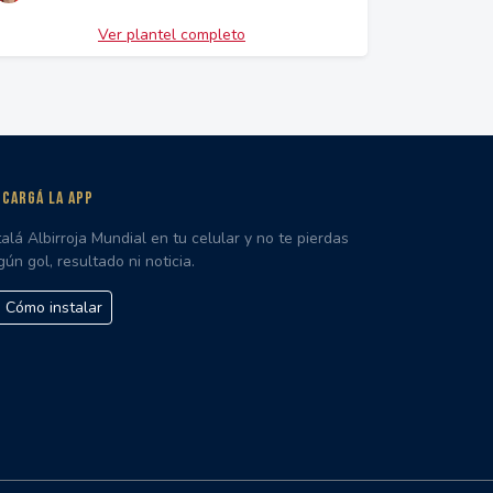
Ver plantel completo
CARGÁ LA APP
talá Albirroja Mundial en tu celular y no te pierdas
gún gol, resultado ni noticia.
Cómo instalar