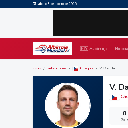
sábado 8 de agosto de 2026
🇵🇾 Albirroja
Notici
Inicio
Selecciones
Chequia
V. Darida
V. D
Che
0
Gole