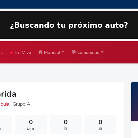
as
En Vivo
⚽ Mundial
💬 Comunidad
arida
quia
· Grupo A
0
0
0
s
Asist.
🟨
🟥