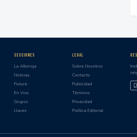
SECCIONES
LEGAL
DES
La Albirroja
Sobre Nosotros
Ins
nin
Noticias
Contacto
Fixture
Publicidad
En Vivo
Términos
Grupos
Privacidad
Llaves
Política Editorial