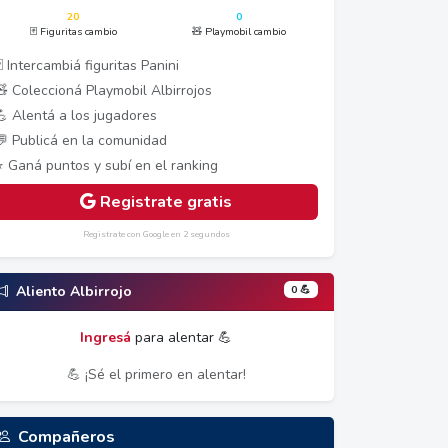
20
0
🃏 Figuritas cambio
🧸 Playmobil cambio
 Intercambiá figuritas Panini
🧸 Coleccioná Playmobil Albirrojos
💪 Alentá a los jugadores
💬 Publicá en la comunidad
⭐ Ganá puntos y subí en el ranking
Registrate gratis
Registrate con Google en 2 segundos
0 💪
Aliento Albirrojo
Ingresá
para alentar 💪
💪 ¡Sé el primero en alentar!
Compañeros