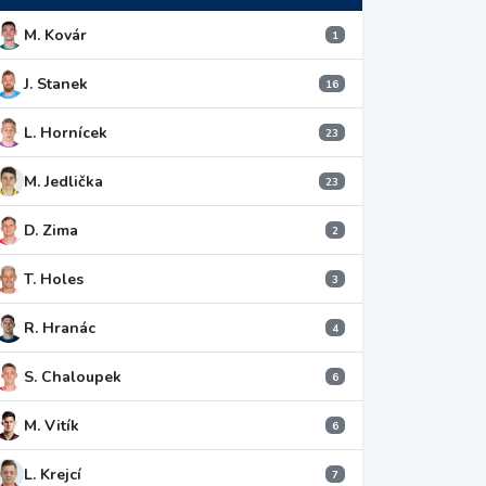
M. Kovár
1
J. Stanek
16
L. Hornícek
23
M. Jedlička
23
D. Zima
2
T. Holes
3
R. Hranác
4
S. Chaloupek
6
M. Vitík
6
L. Krejcí
7