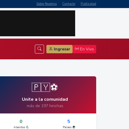
Sobre Nosotros
Contacto
Publicidad
Ingresar
En Vivo
🇵🇾⚽
Unite a la comunidad
más de 197 hinchas
0
5
Alientos 💪
Países 🌍