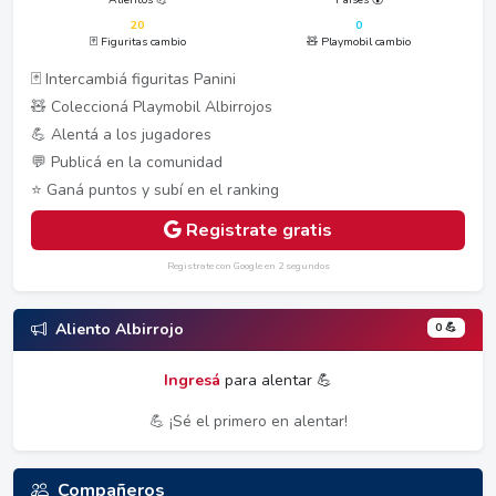
20
0
🃏 Figuritas cambio
🧸 Playmobil cambio
🃏 Intercambiá figuritas Panini
🧸 Coleccioná Playmobil Albirrojos
💪 Alentá a los jugadores
💬 Publicá en la comunidad
⭐ Ganá puntos y subí en el ranking
Registrate gratis
Registrate con Google en 2 segundos
0 💪
Aliento Albirrojo
Ingresá
para alentar 💪
💪 ¡Sé el primero en alentar!
Compañeros