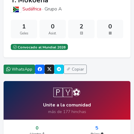
T. Mokoena
Sudáfrica
· Grupo A
1
0
2
0
Goles
Asist.
🟨
🟥
Convocado al Mundial 2026
WhatsApp
Copiar
🇵🇾⚽
Unite a la comunidad
más de 177 hinchas
0
5
Alientos 💪
Países 🌍