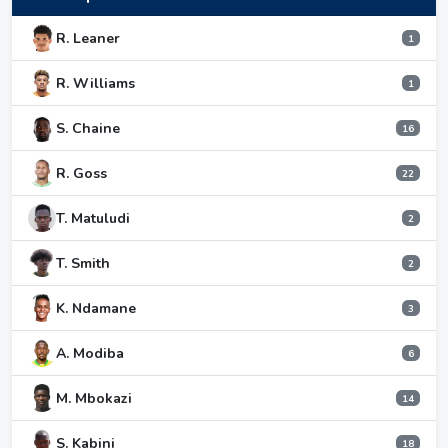
R. Leaner
1
R. Williams
1
S. Chaine
16
R. Goss
22
T. Matuludi
2
T. Smith
2
K. Ndamane
3
A. Modiba
6
M. Mbokazi
14
S. Kabini
18