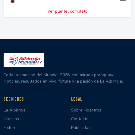
Ver plantel completo
Toda la emoción del Mundial 2026, con mirada paraguaya.
Noticias, resultados en vivo, fixture y la pasión de La Albirroja.
SECCIONES
LEGAL
La Albirroja
Sobre Nosotros
Noticias
Contacto
Fixture
Publicidad