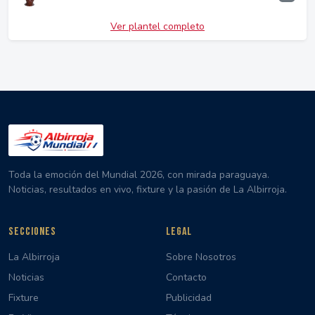
Ver plantel completo
Toda la emoción del Mundial 2026, con mirada paraguaya.
Noticias, resultados en vivo, fixture y la pasión de La Albirroja.
SECCIONES
LEGAL
La Albirroja
Sobre Nosotros
Noticias
Contacto
Fixture
Publicidad