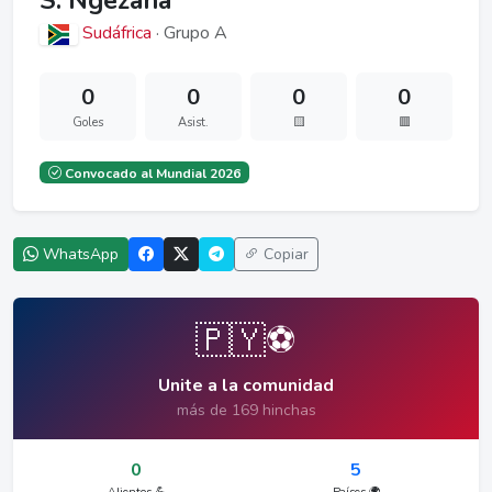
S. Ngezana
Sudáfrica
· Grupo A
0
0
0
0
Goles
Asist.
🟨
🟥
Convocado al Mundial 2026
WhatsApp
Copiar
🇵🇾⚽
Unite a la comunidad
más de 169 hinchas
0
5
Alientos 💪
Países 🌍