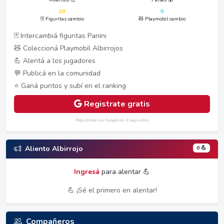
20
0
🃏 Figuritas cambio
🧸 Playmobil cambio
🃏 Intercambiá figuritas Panini
🧸 Coleccioná Playmobil Albirrojos
💪 Alentá a los jugadores
💬 Publicá en la comunidad
⭐ Ganá puntos y subí en el ranking
Registrate gratis
Registrate con Google en 2 segundos
0 💪
Aliento Albirrojo
Ingresá
para alentar 💪
💪 ¡Sé el primero en alentar!
Compañeros