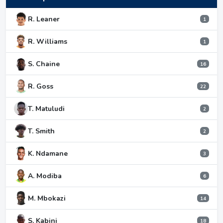
R. Leaner
1
R. Williams
1
S. Chaine
16
R. Goss
22
T. Matuludi
2
T. Smith
2
K. Ndamane
3
A. Modiba
6
M. Mbokazi
14
S. Kabini
18