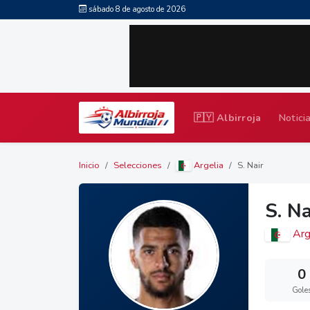
sábado 8 de agosto de 2026
🇵🇾 Albirroja
Notici
Inicio
Selecciones
Argelia
S. Nair
S. Na
Arg
0
Gole