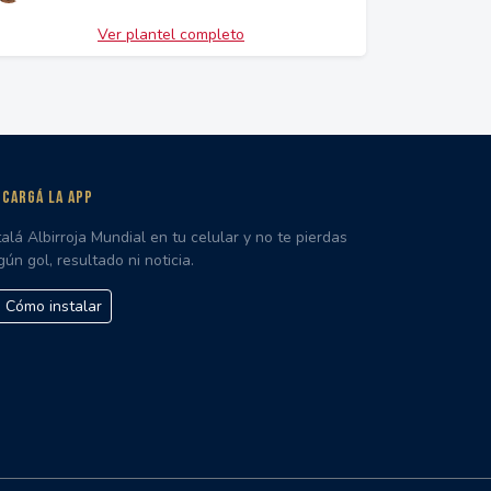
Ver plantel completo
CARGÁ LA APP
talá Albirroja Mundial en tu celular y no te pierdas
gún gol, resultado ni noticia.
Cómo instalar