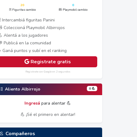
20
0
🃏 Figuritas cambio
🧸 Playmobil cambio
 Intercambiá figuritas Panini
🧸 Coleccioná Playmobil Albirrojos
💪 Alentá a los jugadores
💬 Publicá en la comunidad
⭐ Ganá puntos y subí en el ranking
Registrate gratis
Registrate con Google en 2 segundos
0 💪
Aliento Albirrojo
Ingresá
para alentar 💪
💪 ¡Sé el primero en alentar!
Compañeros