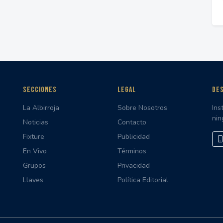
SECCIONES
LEGAL
DES
La Albirroja
Sobre Nosotros
Ins
nin
Noticias
Contacto
Fixture
Publicidad
En Vivo
Términos
Grupos
Privacidad
Llaves
Política Editorial