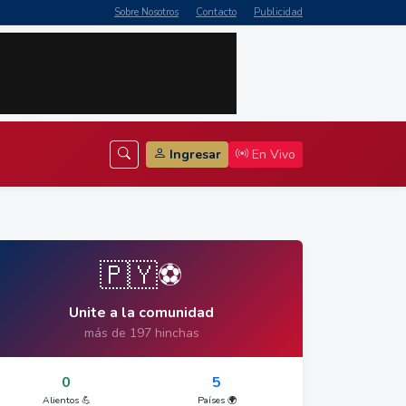
Sobre Nosotros
Contacto
Publicidad
Ingresar
En Vivo
🇵🇾⚽
Unite a la comunidad
más de 197 hinchas
0
5
Alientos 💪
Países 🌍