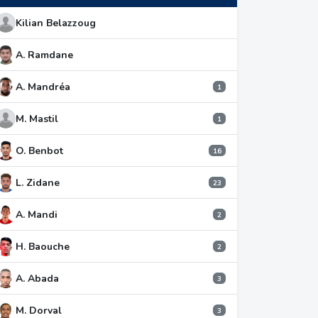
Kilian Belazzoug
A. Ramdane
A. Mandréa
1
M. Mastil
1
O. Benbot
16
L. Zidane
23
A. Mandi
2
H. Baouche
2
A. Abada
3
M. Dorval
3