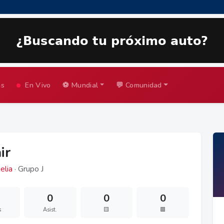
as
En Vivo
⚽ Mundial
💬 Comunidad
ir
elia
· Grupo J
0
0
0
s
Asist.
🟨
🟥