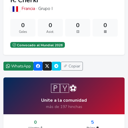
R. Cherki
Francia
· Grupo I
0
0
0
0
Goles
Asist.
🟨
🟥
Convocado al Mundial 2026
WhatsApp
Copiar
🇵🇾⚽
Unite a la comunidad
más de 197 hinchas
0
5
Alientos 💪
Países 🌍