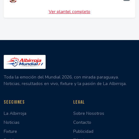
Ver plantel completo
Toda la emoción del Mundial 2026, con mirada paraguaya.
Noticias, resultados en vivo, fixture y la pasión de La Albirroja.
SECCIONES
LEGAL
La Albirroja
Sobre Nosotros
Noticias
Contacto
Fixture
Publicidad