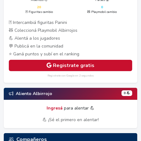
20
0
🃏 Figuritas cambio
🧸 Playmobil cambio
🃏 Intercambiá figuritas Panini
🧸 Coleccioná Playmobil Albirrojos
💪 Alentá a los jugadores
💬 Publicá en la comunidad
⭐ Ganá puntos y subí en el ranking
Registrate gratis
Registrate con Google en 2 segundos
0 💪
Aliento Albirrojo
Ingresá
para alentar 💪
💪 ¡Sé el primero en alentar!
Compañeros