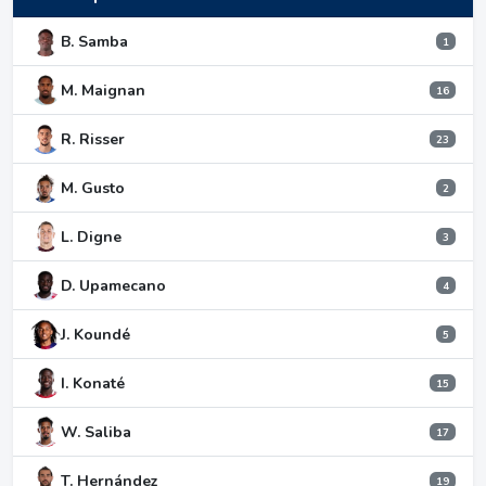
B. Samba
1
M. Maignan
16
R. Risser
23
M. Gusto
2
L. Digne
3
D. Upamecano
4
J. Koundé
5
I. Konaté
15
W. Saliba
17
T. Hernández
19