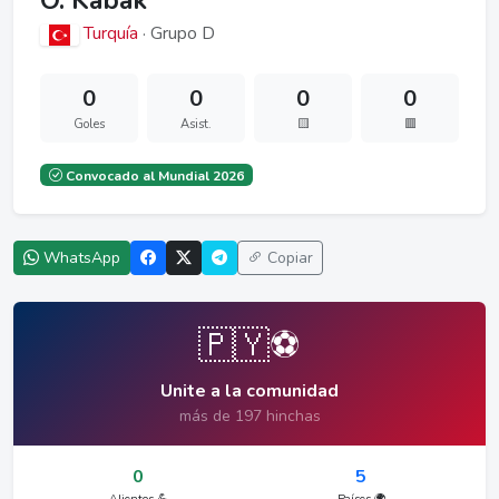
O. Kabak
Turquía
· Grupo D
0
0
0
0
Goles
Asist.
🟨
🟥
Convocado al Mundial 2026
WhatsApp
Copiar
🇵🇾⚽
Unite a la comunidad
más de 197 hinchas
0
5
Alientos 💪
Países 🌍