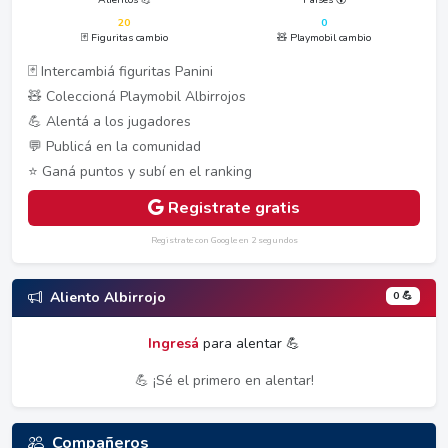
20
0
🃏 Figuritas cambio
🧸 Playmobil cambio
🃏 Intercambiá figuritas Panini
🧸 Coleccioná Playmobil Albirrojos
💪 Alentá a los jugadores
💬 Publicá en la comunidad
⭐ Ganá puntos y subí en el ranking
Registrate gratis
Registrate con Google en 2 segundos
0 💪
Aliento Albirrojo
Ingresá
para alentar 💪
💪 ¡Sé el primero en alentar!
Compañeros