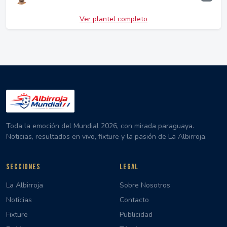
Ver plantel completo
Toda la emoción del Mundial 2026, con mirada paraguaya.
Noticias, resultados en vivo, fixture y la pasión de La Albirroja.
SECCIONES
LEGAL
La Albirroja
Sobre Nosotros
Noticias
Contacto
Fixture
Publicidad