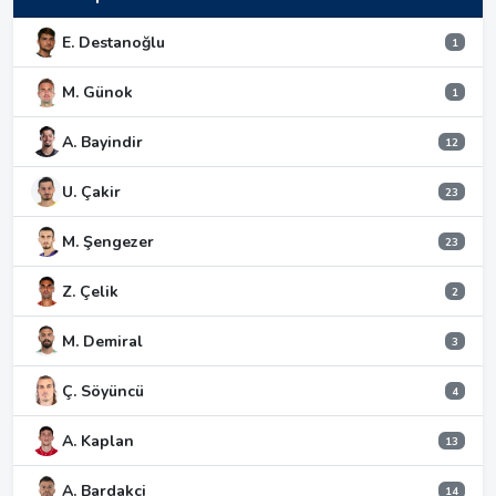
E. Destanoğlu
1
M. Günok
1
A. Bayindir
12
U. Çakir
23
M. Şengezer
23
Z. Çelik
2
M. Demiral
3
Ç. Söyüncü
4
A. Kaplan
13
A. Bardakci
14