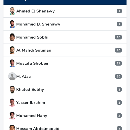
Ahmed El Shenawy
1
Mohamed El Shenawy
1
Mohamed Sobhi
16
Al Mahdi Soliman
16
Mostafa Shobeir
23
M. Alaa
26
Khaled Sobhy
2
Yasser Ibrahim
2
Mohamed Hany
3
Hossam Abdelmaguid
4