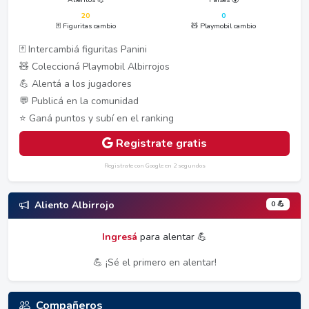
20
0
🃏 Figuritas cambio
🧸 Playmobil cambio
🃏 Intercambiá figuritas Panini
🧸 Coleccioná Playmobil Albirrojos
💪 Alentá a los jugadores
💬 Publicá en la comunidad
⭐ Ganá puntos y subí en el ranking
Registrate gratis
Registrate con Google en 2 segundos
0 💪
Aliento Albirrojo
Ingresá
para alentar 💪
💪 ¡Sé el primero en alentar!
Compañeros