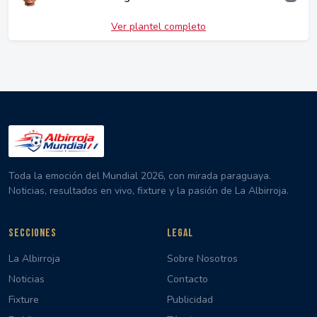
Ver plantel completo
Toda la emoción del Mundial 2026, con mirada paraguaya.
Noticias, resultados en vivo, fixture y la pasión de La Albirroja.
SECCIONES
LEGAL
La Albirroja
Sobre Nosotros
Noticias
Contacto
Fixture
Publicidad