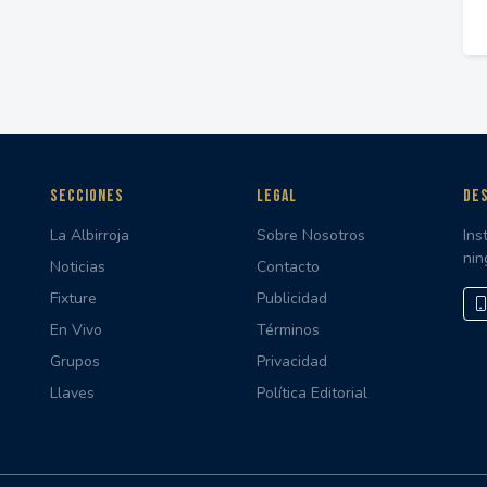
SECCIONES
LEGAL
DES
La Albirroja
Sobre Nosotros
Ins
nin
Noticias
Contacto
Fixture
Publicidad
En Vivo
Términos
Grupos
Privacidad
Llaves
Política Editorial