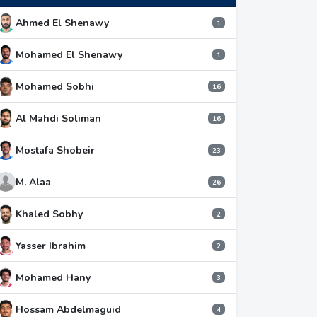
Ahmed El Shenawy
1
Mohamed El Shenawy
1
Mohamed Sobhi
16
Al Mahdi Soliman
16
Mostafa Shobeir
23
M. Alaa
26
Khaled Sobhy
2
Yasser Ibrahim
2
Mohamed Hany
3
Hossam Abdelmaguid
4