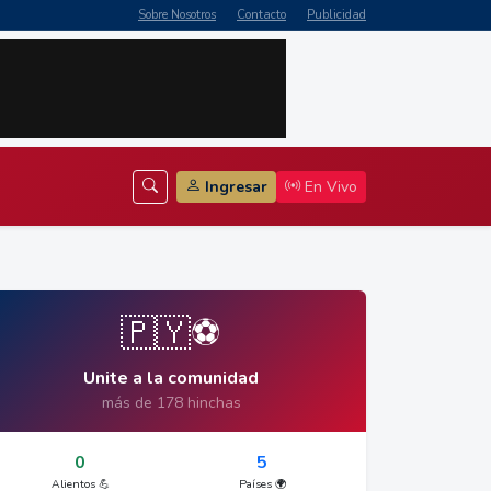
Sobre Nosotros
Contacto
Publicidad
Ingresar
En Vivo
🇵🇾⚽
Unite a la comunidad
más de 178 hinchas
0
5
Alientos 💪
Países 🌍