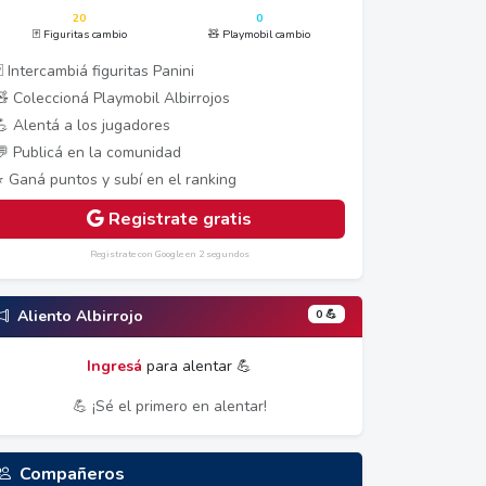
20
0
🃏 Figuritas cambio
🧸 Playmobil cambio
 Intercambiá figuritas Panini
🧸 Coleccioná Playmobil Albirrojos
💪 Alentá a los jugadores
💬 Publicá en la comunidad
⭐ Ganá puntos y subí en el ranking
Registrate gratis
Registrate con Google en 2 segundos
0 💪
Aliento Albirrojo
Ingresá
para alentar 💪
💪 ¡Sé el primero en alentar!
Compañeros