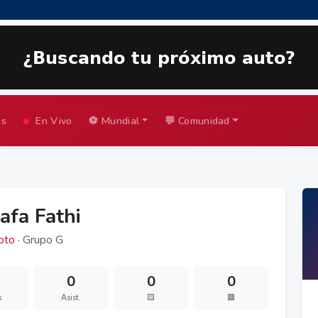
as
En Vivo
⚽ Mundial
💬 Comunidad
afa Fathi
pto
· Grupo G
0
0
0
s
Asist.
🟨
🟥