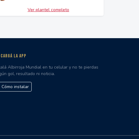
Ver plantel completo
CARGÁ LA APP
talá Albirroja Mundial en tu celular y no te pierdas
gún gol, resultado ni noticia.
Cómo instalar