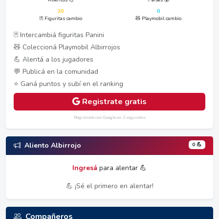
20
0
🃏 Figuritas cambio
🧸 Playmobil cambio
🃏 Intercambiá figuritas Panini
🧸 Coleccioná Playmobil Albirrojos
💪 Alentá a los jugadores
💬 Publicá en la comunidad
⭐ Ganá puntos y subí en el ranking
Registrate gratis
Registrate con Google en 2 segundos
0 💪
Aliento Albirrojo
Ingresá
para alentar 💪
💪 ¡Sé el primero en alentar!
Compañeros