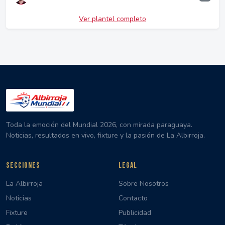
Ver plantel completo
Toda la emoción del Mundial 2026, con mirada paraguaya.
Noticias, resultados en vivo, fixture y la pasión de La Albirroja.
SECCIONES
LEGAL
La Albirroja
Sobre Nosotros
Noticias
Contacto
Fixture
Publicidad