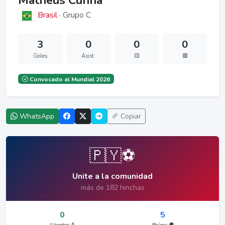
Matheus Cunha
Brasil
· Grupo C
3
0
0
0
Goles
Asist.
🟨
🟥
Convocado al Mundial 2026
WhatsApp
Copiar
🇵🇾⚽
Unite a la comunidad
más de 182 hinchas
0
5
Alientos 💪
Países 🌍