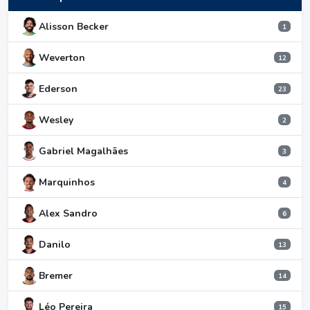
Alisson Becker
1
Weverton
12
Ederson
23
Wesley
2
Gabriel Magalhães
3
Marquinhos
4
Alex Sandro
6
Danilo
13
Bremer
14
Léo Pereira
15