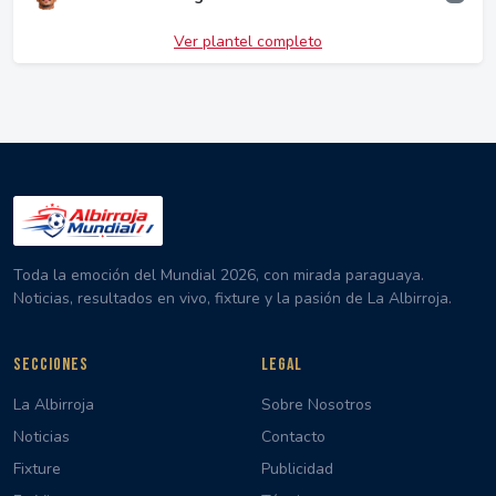
Ver plantel completo
Toda la emoción del Mundial 2026, con mirada paraguaya.
Noticias, resultados en vivo, fixture y la pasión de La Albirroja.
SECCIONES
LEGAL
La Albirroja
Sobre Nosotros
Noticias
Contacto
Fixture
Publicidad