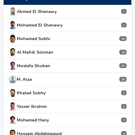
Ahmed El Shenawy
1
Mohamed El Shenawy
1
Mohamed Sobhi
16
Al Mahdi Soliman
16
Mostafa Shobeir
23
M. Alaa
26
Khaled Sobhy
2
Yasser Ibrahim
2
Mohamed Hany
3
Hossam Abdelmaguid
4