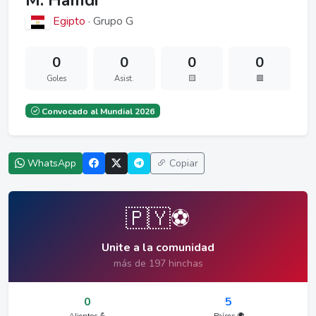
M. Hamdi
Egipto
· Grupo G
0
0
0
0
Goles
Asist.
🟨
🟥
Convocado al Mundial 2026
WhatsApp
Copiar
🇵🇾⚽
Unite a la comunidad
más de 197 hinchas
0
5
Alientos 💪
Países 🌍