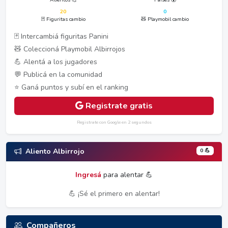
20
0
🃏 Figuritas cambio
🧸 Playmobil cambio
🃏 Intercambiá figuritas Panini
🧸 Coleccioná Playmobil Albirrojos
💪 Alentá a los jugadores
💬 Publicá en la comunidad
⭐ Ganá puntos y subí en el ranking
Registrate gratis
Registrate con Google en 2 segundos
0 💪
Aliento Albirrojo
Ingresá
para alentar 💪
💪 ¡Sé el primero en alentar!
Compañeros