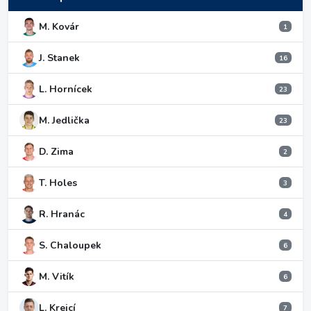
M. Kovár
1
J. Stanek
16
L. Hornícek
23
M. Jedlička
23
D. Zima
2
T. Holes
3
R. Hranác
4
S. Chaloupek
6
M. Vitík
6
L. Krejcí
7