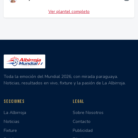
Ver plantel completo
Toda la emoción del Mundial 2026, con mirada paraguaya.
Noticias, resultados en vivo, fixture y la pasión de La Albirroja.
SECCIONES
LEGAL
La Albirroja
Sobre Nosotros
Noticias
Contacto
Fixture
Publicidad