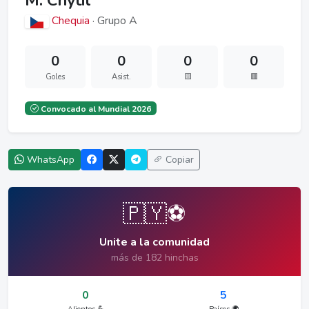
M. Chytil
Chequia
· Grupo A
0
0
0
0
Goles
Asist.
🟨
🟥
Convocado al Mundial 2026
WhatsApp
Copiar
🇵🇾⚽
Unite a la comunidad
más de 182 hinchas
0
5
Alientos 💪
Países 🌍