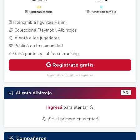
20
0
🃏 Figuritas cambio
🧸 Playmobil cambio
🃏 Intercambiá figuritas Panini
🧸 Coleccioná Playmobil Albirrojos
💪 Alentá a los jugadores
💬 Publicá en la comunidad
⭐ Ganá puntos y subí en el ranking
Registrate gratis
Registrate con Google en 2 segundos
0 💪
Aliento Albirrojo
Ingresá
para alentar 💪
💪 ¡Sé el primero en alentar!
Compañeros