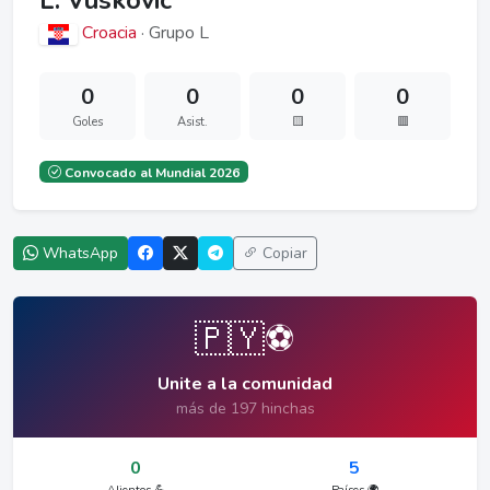
L. Vuskovic
Croacia
· Grupo L
0
0
0
0
Goles
Asist.
🟨
🟥
Convocado al Mundial 2026
WhatsApp
Copiar
🇵🇾⚽
Unite a la comunidad
más de 197 hinchas
0
5
Alientos 💪
Países 🌍