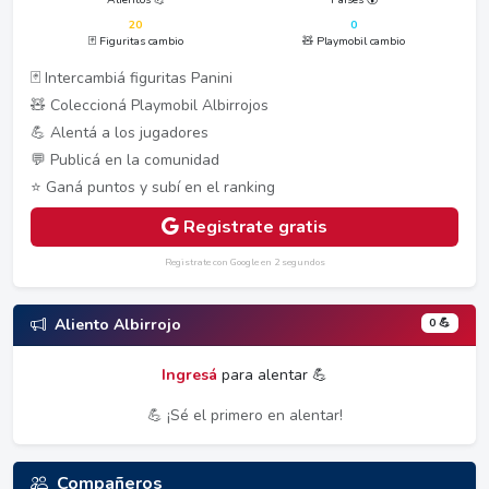
20
0
🃏 Figuritas cambio
🧸 Playmobil cambio
🃏 Intercambiá figuritas Panini
🧸 Coleccioná Playmobil Albirrojos
💪 Alentá a los jugadores
💬 Publicá en la comunidad
⭐ Ganá puntos y subí en el ranking
Registrate gratis
Registrate con Google en 2 segundos
0 💪
Aliento Albirrojo
Ingresá
para alentar 💪
💪 ¡Sé el primero en alentar!
Compañeros