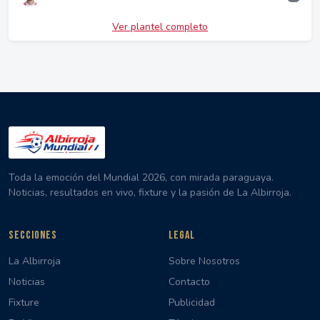
Ver plantel completo
Toda la emoción del Mundial 2026, con mirada paraguaya.
Noticias, resultados en vivo, fixture y la pasión de La Albirroja.
SECCIONES
LEGAL
La Albirroja
Sobre Nosotros
Noticias
Contacto
Fixture
Publicidad