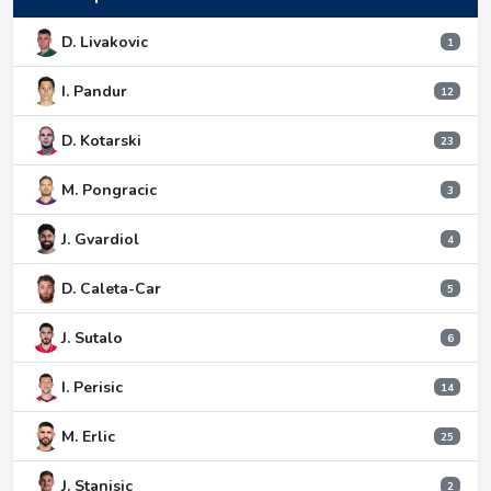
D. Livakovic
1
I. Pandur
12
D. Kotarski
23
M. Pongracic
3
J. Gvardiol
4
D. Caleta-Car
5
J. Sutalo
6
I. Perisic
14
M. Erlic
25
J. Stanisic
2