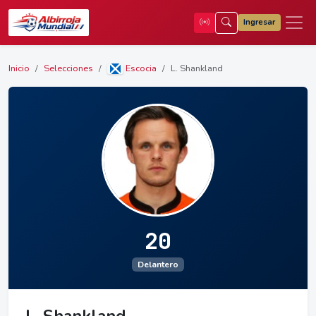
Ingresar
Inicio
Selecciones
Escocia
L. Shankland
20
Delantero