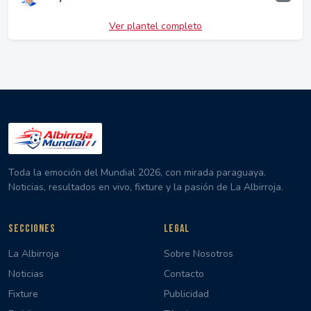
Ver plantel completo
Toda la emoción del Mundial 2026, con mirada paraguaya.
Noticias, resultados en vivo, fixture y la pasión de La Albirroja.
SECCIONES
LEGAL
La Albirroja
Sobre Nosotros
Noticias
Contacto
Fixture
Publicidad