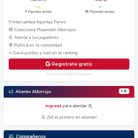
20
0
🃏 Figuritas cambio
🧸 Playmobil cambio
🃏 Intercambiá figuritas Panini
🧸 Coleccioná Playmobil Albirrojos
💪 Alentá a los jugadores
💬 Publicá en la comunidad
⭐ Ganá puntos y subí en el ranking
Registrate gratis
Registrate con Google en 2 segundos
0 💪
Aliento Albirrojo
Ingresá
para alentar 💪
💪 ¡Sé el primero en alentar!
Compañeros