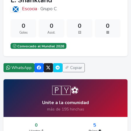
L. Shankland
Escocia
· Grupo C
0
0
0
0
Goles
Asist.
🟨
🟥
Convocado al Mundial 2026
WhatsApp
Copiar
🇵🇾⚽
Unite a la comunidad
más de 195 hinchas
0
5
Alientos 💪
Países 🌍