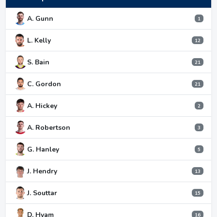
A. Gunn
1
L. Kelly
12
S. Bain
21
C. Gordon
21
A. Hickey
2
A. Robertson
3
G. Hanley
5
J. Hendry
13
J. Souttar
15
D. Hyam
16