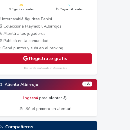
20
0
🃏 Figuritas cambio
🧸 Playmobil cambio
 Intercambiá figuritas Panini
🧸 Coleccioná Playmobil Albirrojos
💪 Alentá a los jugadores
💬 Publicá en la comunidad
⭐ Ganá puntos y subí en el ranking
Registrate gratis
Registrate con Google en 2 segundos
0 💪
Aliento Albirrojo
Ingresá
para alentar 💪
💪 ¡Sé el primero en alentar!
Compañeros