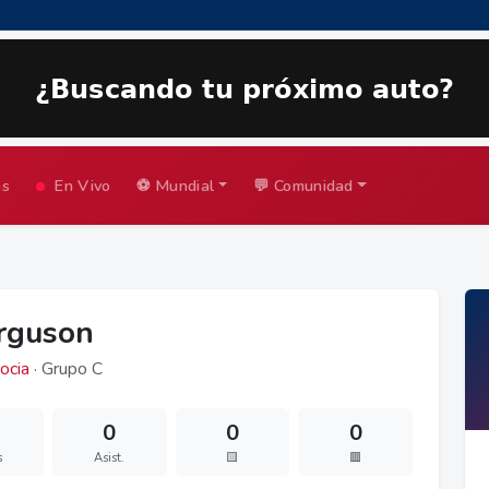
as
En Vivo
⚽ Mundial
💬 Comunidad
erguson
ocia
· Grupo C
0
0
0
s
Asist.
🟨
🟥