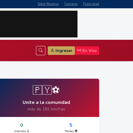
Sobre Nosotros
Contacto
Publicidad
Ingresar
En Vivo
🇵🇾⚽
Unite a la comunidad
más de 181 hinchas
0
5
Alientos 💪
Países 🌍