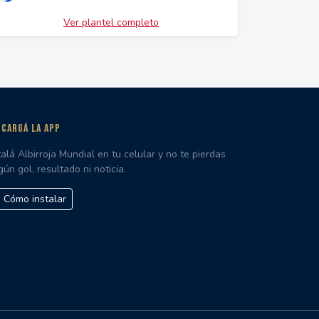
Ver plantel completo
CARGÁ LA APP
talá Albirroja Mundial en tu celular y no te pierdas
gún gol, resultado ni noticia.
Cómo instalar