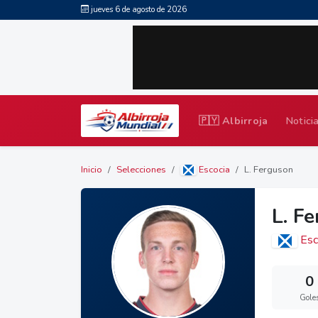
jueves 6 de agosto de 2026
🇵🇾 Albirroja
Notici
Inicio
Selecciones
Escocia
L. Ferguson
L. F
Esc
0
Gole