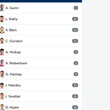
A. Gunn
1
L. Kelly
12
S. Bain
21
C. Gordon
21
A. Hickey
2
A. Robertson
3
G. Hanley
5
J. Hendry
13
J. Souttar
15
D. Hyam
16