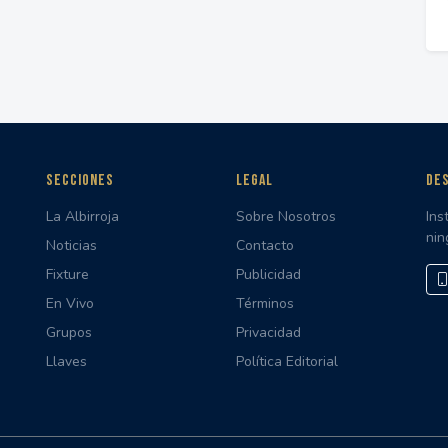
SECCIONES
LEGAL
DES
La Albirroja
Sobre Nosotros
Ins
nin
Noticias
Contacto
Fixture
Publicidad
En Vivo
Términos
Grupos
Privacidad
Llaves
Política Editorial