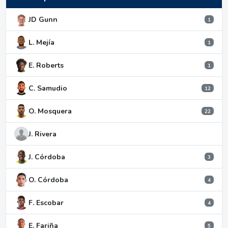
JD Gunn
1
L. Mejía
1
E. Roberts
1
C. Samudio
12
O. Mosquera
22
J. Rivera
J. Córdoba
3
O. Córdoba
4
F. Escobar
4
E. Fariña
5