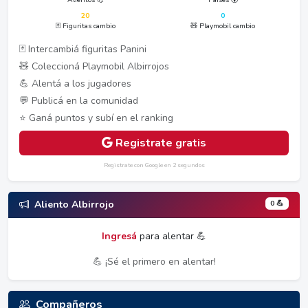
20
0
🃏 Figuritas cambio
🧸 Playmobil cambio
🃏 Intercambiá figuritas Panini
🧸 Coleccioná Playmobil Albirrojos
💪 Alentá a los jugadores
💬 Publicá en la comunidad
⭐ Ganá puntos y subí en el ranking
Registrate gratis
Registrate con Google en 2 segundos
0 💪
Aliento Albirrojo
Ingresá
para alentar 💪
💪 ¡Sé el primero en alentar!
Compañeros