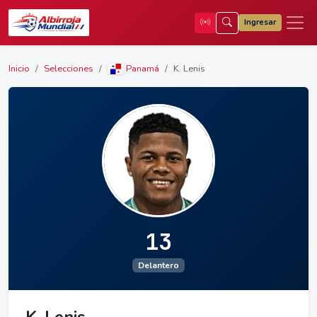
Ingresar
Inicio
Selecciones
Panamá
K. Lenis
13
Delantero