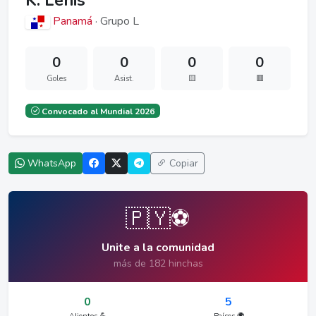
K. Lenis
Panamá
· Grupo L
0
0
0
0
Goles
Asist.
🟨
🟥
Convocado al Mundial 2026
WhatsApp
Copiar
🇵🇾⚽
Unite a la comunidad
más de 182 hinchas
0
5
Alientos 💪
Países 🌍