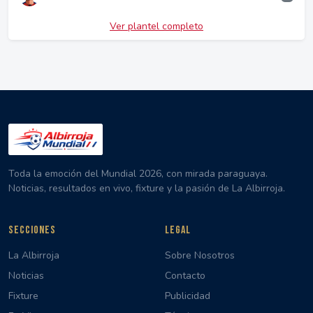
Ver plantel completo
Toda la emoción del Mundial 2026, con mirada paraguaya.
Noticias, resultados en vivo, fixture y la pasión de La Albirroja.
SECCIONES
LEGAL
La Albirroja
Sobre Nosotros
Noticias
Contacto
Fixture
Publicidad