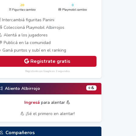
20
0
🃏 Figuritas cambio
🧸 Playmobil cambio
 Intercambiá figuritas Panini
🧸 Coleccioná Playmobil Albirrojos
💪 Alentá a los jugadores
💬 Publicá en la comunidad
⭐ Ganá puntos y subí en el ranking
Registrate gratis
Registrate con Google en 2 segundos
0 💪
Aliento Albirrojo
Ingresá
para alentar 💪
💪 ¡Sé el primero en alentar!
Compañeros