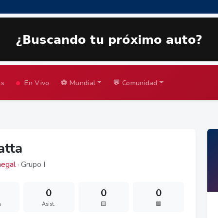
as
En Vivo
⚽ Mundial
💬 Comunidad
atta
egal
· Grupo I
0
0
0
s
Asist.
🟨
🟥