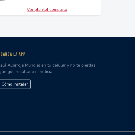
Ver plantel completo
CARGÁ LA APP
talá Albirroja Mundial en tu celular y no te pierdas
gún gol, resultado ni noticia.
Cómo instalar