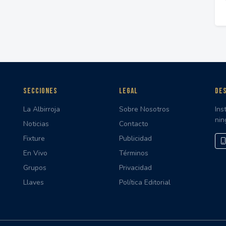
SECCIONES
LEGAL
DES
La Albirroja
Sobre Nosotros
Ins
nin
Noticias
Contacto
Fixture
Publicidad
En Vivo
Términos
Grupos
Privacidad
Llaves
Política Editorial