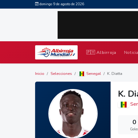
domingo 9 de agosto de 2026
🇵🇾 Albirroja
Notici
Inicio
Selecciones
Senegal
K. Diatta
K. Di
Sen
0
Gole