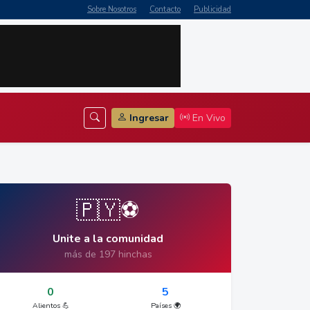
Sobre Nosotros
Contacto
Publicidad
Ingresar
En Vivo
🇵🇾⚽
Unite a la comunidad
más de 197 hinchas
0
5
Alientos 💪
Países 🌍