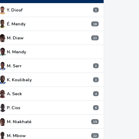
Y. Diouf
1
É. Mendy
16
M. Diaw
23
N. Mendy
M. Sarr
2
K. Koulibaly
3
A. Seck
4
P. Ciss
6
M. Niakhaté
19
M. Mbow
22