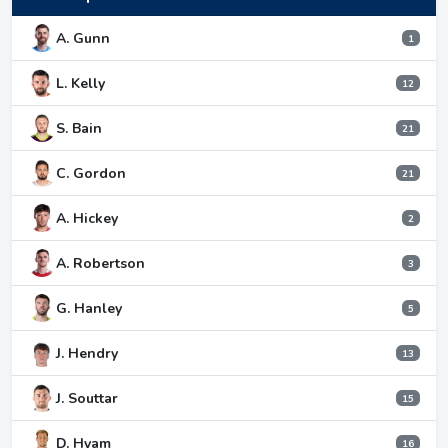
A. Gunn
1
L. Kelly
12
S. Bain
21
C. Gordon
21
A. Hickey
2
A. Robertson
3
G. Hanley
5
J. Hendry
13
J. Souttar
15
D. Hyam
16