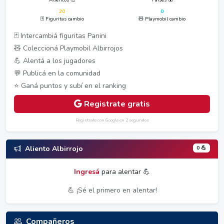
20
0
🃏 Figuritas cambio
🧸 Playmobil cambio
🃏 Intercambiá figuritas Panini
🧸 Coleccioná Playmobil Albirrojos
💪 Alentá a los jugadores
💬 Publicá en la comunidad
⭐ Ganá puntos y subí en el ranking
Registrate gratis
Registrate con Google en 2 segundos
0 💪
Aliento Albirrojo
Ingresá
para alentar 💪
💪 ¡Sé el primero en alentar!
Compañeros