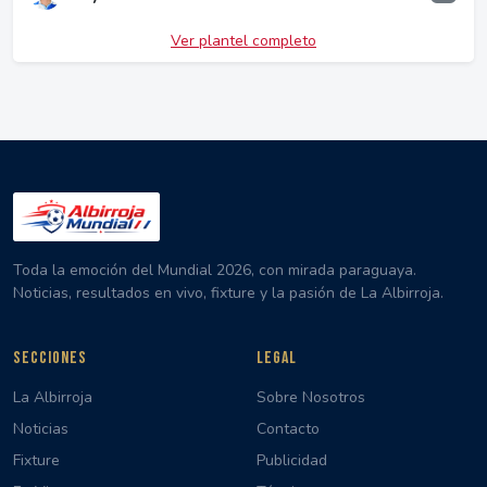
Ver plantel completo
Toda la emoción del Mundial 2026, con mirada paraguaya.
Noticias, resultados en vivo, fixture y la pasión de La Albirroja.
SECCIONES
LEGAL
La Albirroja
Sobre Nosotros
Noticias
Contacto
Fixture
Publicidad