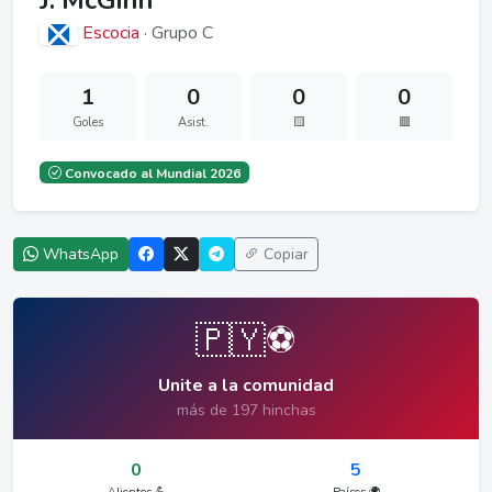
J. McGinn
Escocia
· Grupo C
1
0
0
0
Goles
Asist.
🟨
🟥
Convocado al Mundial 2026
WhatsApp
Copiar
🇵🇾⚽
Unite a la comunidad
más de 197 hinchas
0
5
Alientos 💪
Países 🌍