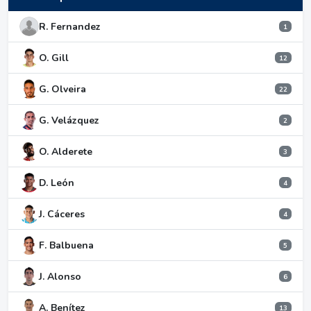
R. Fernandez
1
O. Gill
12
G. Olveira
22
G. Velázquez
2
O. Alderete
3
D. León
4
J. Cáceres
4
F. Balbuena
5
J. Alonso
6
A. Benítez
13