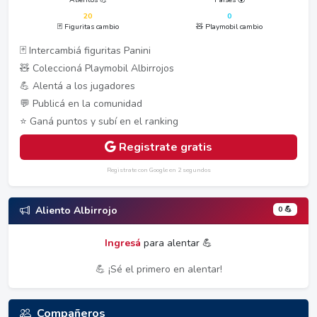
20
0
🃏 Figuritas cambio
🧸 Playmobil cambio
🃏 Intercambiá figuritas Panini
🧸 Coleccioná Playmobil Albirrojos
💪 Alentá a los jugadores
💬 Publicá en la comunidad
⭐ Ganá puntos y subí en el ranking
Registrate gratis
Registrate con Google en 2 segundos
0 💪
Aliento Albirrojo
Ingresá
para alentar 💪
💪 ¡Sé el primero en alentar!
Compañeros