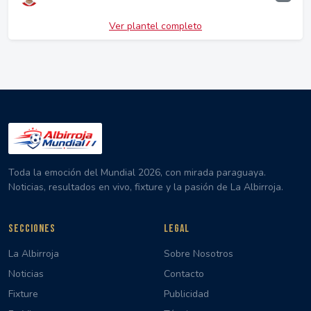
Ver plantel completo
Toda la emoción del Mundial 2026, con mirada paraguaya.
Noticias, resultados en vivo, fixture y la pasión de La Albirroja.
SECCIONES
LEGAL
La Albirroja
Sobre Nosotros
Noticias
Contacto
Fixture
Publicidad