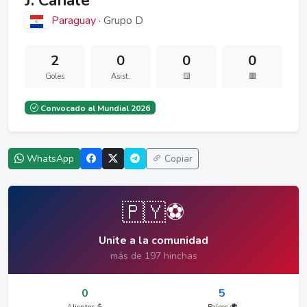
J. Canale
Paraguay
· Grupo D
2
0
0
0
Goles
Asist.
🟨
🟥
Convocado al Mundial 2026
WhatsApp
Copiar
🇵🇾⚽
Unite a la comunidad
más de 197 hinchas
0
5
Alientos 💪
Países 🌍