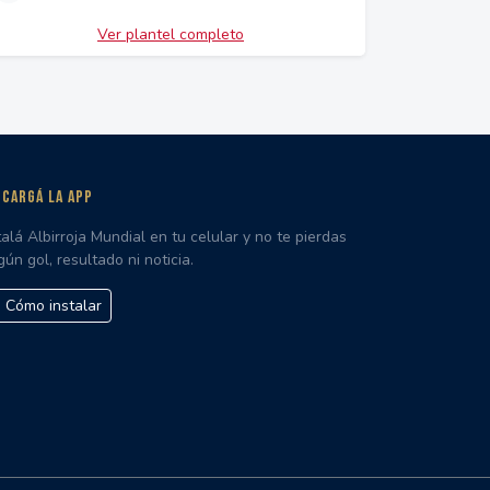
Ver plantel completo
CARGÁ LA APP
talá Albirroja Mundial en tu celular y no te pierdas
gún gol, resultado ni noticia.
Cómo instalar