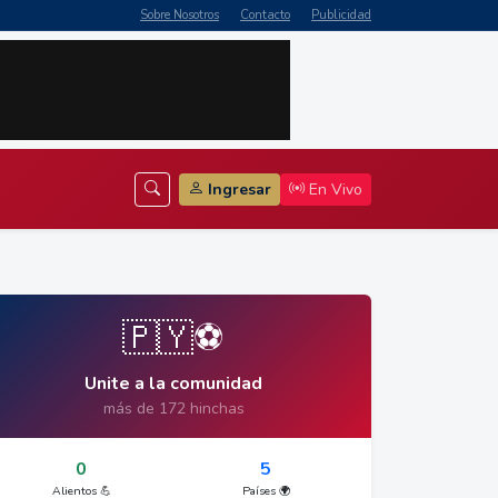
Sobre Nosotros
Contacto
Publicidad
Ingresar
En Vivo
🇵🇾⚽
Unite a la comunidad
más de 172 hinchas
0
5
Alientos 💪
Países 🌍