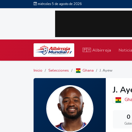
miércoles 5 de agosto de 2026
🇵🇾 Albirroja
Notici
Inicio
Selecciones
Ghana
J. Ayew
J. A
Gha
0
Gole