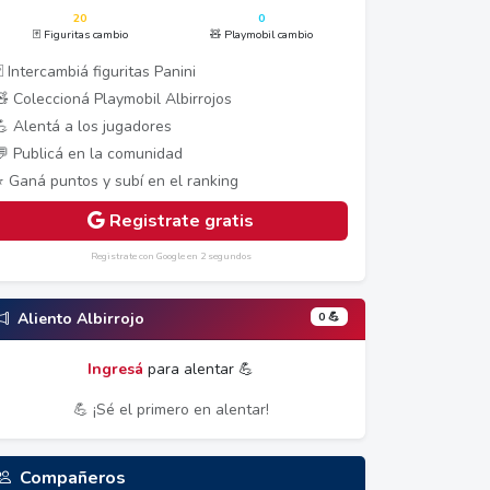
20
0
🃏 Figuritas cambio
🧸 Playmobil cambio
 Intercambiá figuritas Panini
🧸 Coleccioná Playmobil Albirrojos
💪 Alentá a los jugadores
💬 Publicá en la comunidad
⭐ Ganá puntos y subí en el ranking
Registrate gratis
Registrate con Google en 2 segundos
0 💪
Aliento Albirrojo
Ingresá
para alentar 💪
💪 ¡Sé el primero en alentar!
Compañeros