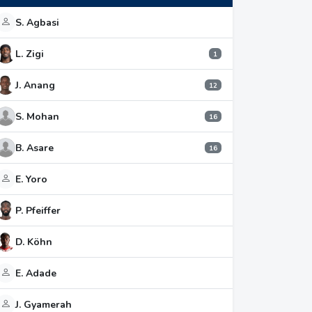
S. Agbasi
L. Zigi
1
J. Anang
12
S. Mohan
16
B. Asare
16
E. Yoro
P. Pfeiffer
D. Köhn
E. Adade
J. Gyamerah