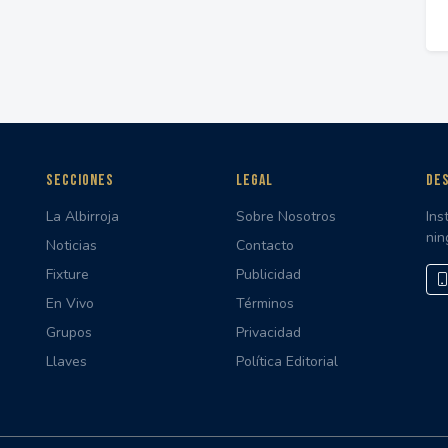
SECCIONES
LEGAL
DES
La Albirroja
Sobre Nosotros
Ins
nin
Noticias
Contacto
Fixture
Publicidad
En Vivo
Términos
Grupos
Privacidad
Llaves
Política Editorial