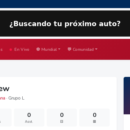
as
En Vivo
⚽ Mundial
💬 Comunidad
yew
na
· Grupo L
0
0
0
s
Asist.
🟨
🟥