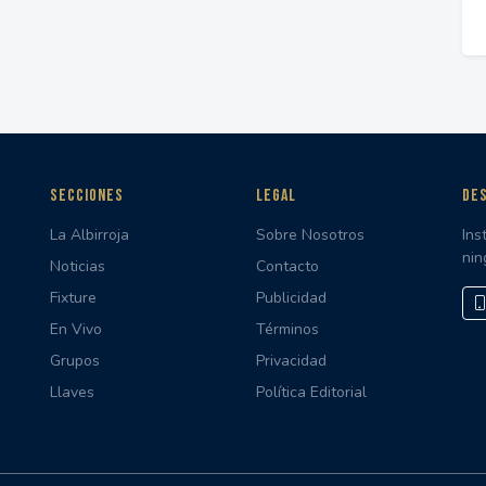
SECCIONES
LEGAL
DES
La Albirroja
Sobre Nosotros
Ins
nin
Noticias
Contacto
Fixture
Publicidad
En Vivo
Términos
Grupos
Privacidad
Llaves
Política Editorial