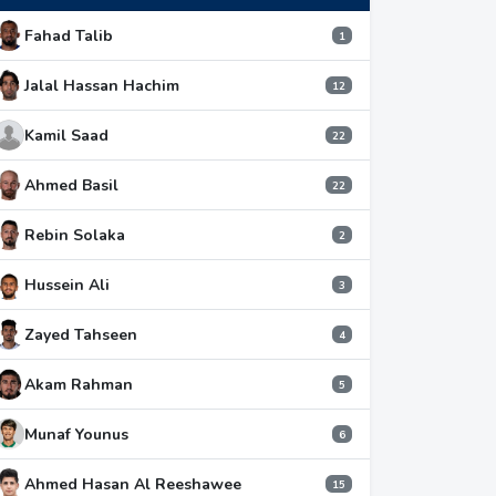
Fahad Talib
1
Jalal Hassan Hachim
12
Kamil Saad
22
Ahmed Basil
22
Rebin Solaka
2
Hussein Ali
3
Zayed Tahseen
4
Akam Rahman
5
Munaf Younus
6
Ahmed Hasan Al Reeshawee
15