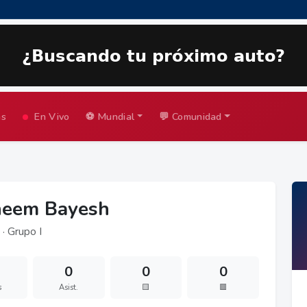
as
En Vivo
⚽ Mundial
💬 Comunidad
heem Bayesh
· Grupo I
0
0
0
s
Asist.
🟨
🟥