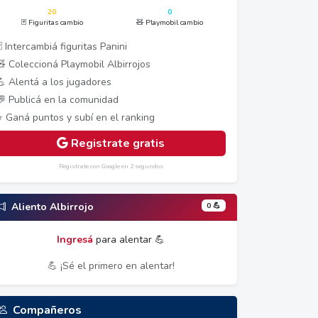
20
0
🃏 Figuritas cambio
🧸 Playmobil cambio
 Intercambiá figuritas Panini
🧸 Coleccioná Playmobil Albirrojos
💪 Alentá a los jugadores
💬 Publicá en la comunidad
⭐ Ganá puntos y subí en el ranking
Registrate gratis
Registrate con Google en 2 segundos
0 💪
Aliento Albirrojo
Ingresá
para alentar 💪
💪 ¡Sé el primero en alentar!
Compañeros