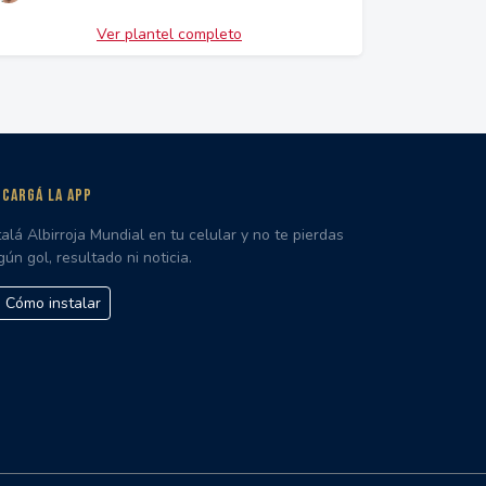
Ver plantel completo
CARGÁ LA APP
talá Albirroja Mundial en tu celular y no te pierdas
gún gol, resultado ni noticia.
Cómo instalar