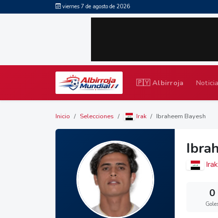
viernes 7 de agosto de 2026
🇵🇾 Albirroja
Notici
Inicio
Selecciones
Irak
Ibraheem Bayesh
Ibra
Irak
0
Gole