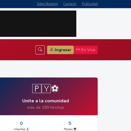
Sobre Nosotros
Contacto
Publicidad
Ingresar
En Vivo
🇵🇾⚽
Unite a la comunidad
más de 189 hinchas
0
5
Alientos 💪
Países 🌍