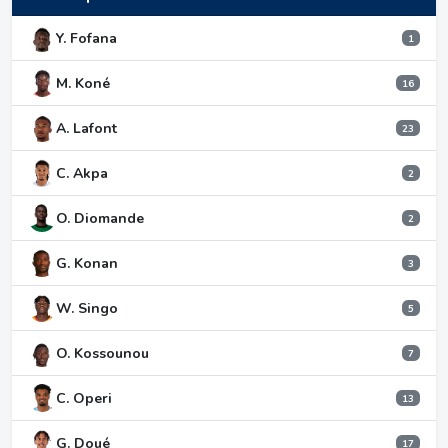
Y. Fofana
1
M. Koné
16
A. Lafont
23
C. Akpa
2
O. Diomande
2
G. Konan
3
W. Singo
5
O. Kossounou
7
C. Operi
13
G. Doué
17