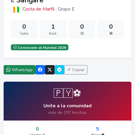
I. Sangaré
Costa de Marfil
· Grupo E
0
1
0
0
Goles
Asist.
🟨
🟥
Convocado al Mundial 2026
WhatsApp
Copiar
🇵🇾⚽
Unite a la comunidad
más de 197 hinchas
0
5
Alientos 💪
Países 🌍