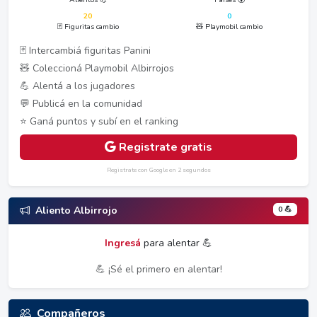
20
0
🃏 Figuritas cambio
🧸 Playmobil cambio
🃏 Intercambiá figuritas Panini
🧸 Coleccioná Playmobil Albirrojos
💪 Alentá a los jugadores
💬 Publicá en la comunidad
⭐ Ganá puntos y subí en el ranking
Registrate gratis
Registrate con Google en 2 segundos
0 💪
Aliento Albirrojo
Ingresá
para alentar 💪
💪 ¡Sé el primero en alentar!
Compañeros