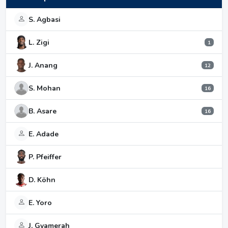
S. Agbasi
L. Zigi
1
J. Anang
12
S. Mohan
16
B. Asare
16
E. Adade
P. Pfeiffer
D. Köhn
E. Yoro
J. Gyamerah