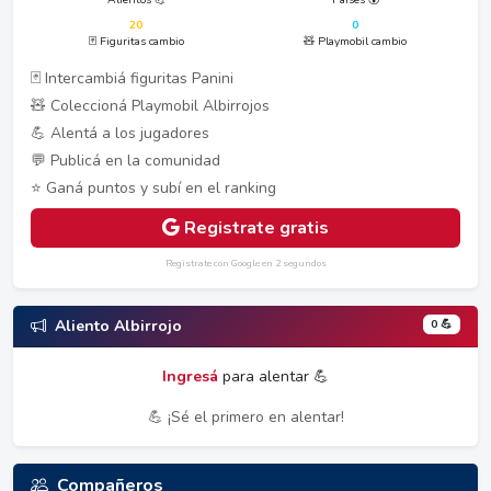
20
0
🃏 Figuritas cambio
🧸 Playmobil cambio
🃏 Intercambiá figuritas Panini
🧸 Coleccioná Playmobil Albirrojos
💪 Alentá a los jugadores
💬 Publicá en la comunidad
⭐ Ganá puntos y subí en el ranking
Registrate gratis
Registrate con Google en 2 segundos
0 💪
Aliento Albirrojo
Ingresá
para alentar 💪
💪 ¡Sé el primero en alentar!
Compañeros