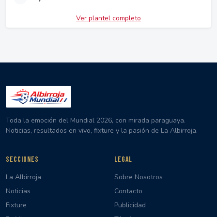
Ver plantel completo
Toda la emoción del Mundial 2026, con mirada paraguaya.
Noticias, resultados en vivo, fixture y la pasión de La Albirroja.
SECCIONES
LEGAL
La Albirroja
Sobre Nosotros
Noticias
Contacto
Fixture
Publicidad