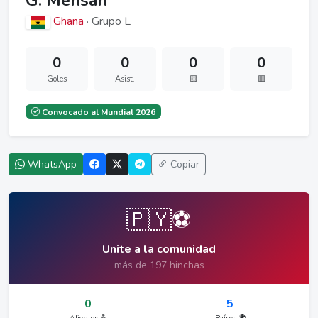
G. Mensah
Ghana
· Grupo L
0
0
0
0
Goles
Asist.
🟨
🟥
Convocado al Mundial 2026
WhatsApp
Copiar
🇵🇾⚽
Unite a la comunidad
más de 197 hinchas
0
5
Alientos 💪
Países 🌍