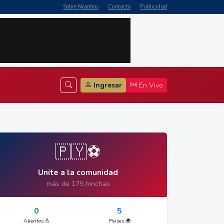
Sobre Nosotros
Contacto
Publicidad
Ingresar
En Vivo
🇵🇾⚽
Unite a la comunidad
más de 175 hinchas
0
5
Alientos 💪
Países 🌍