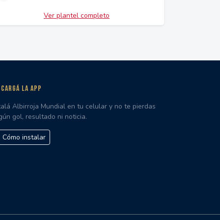
Ver plantel completo
CARGÁ LA APP
talá Albirroja Mundial en tu celular y no te pierdas
gún gol, resultado ni noticia.
Cómo instalar