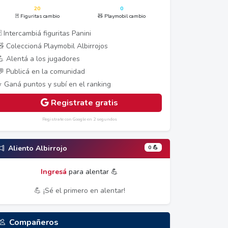
20
0
🃏 Figuritas cambio
🧸 Playmobil cambio
 Intercambiá figuritas Panini
🧸 Coleccioná Playmobil Albirrojos
💪 Alentá a los jugadores
💬 Publicá en la comunidad
⭐ Ganá puntos y subí en el ranking
Registrate gratis
Registrate con Google en 2 segundos
0 💪
Aliento Albirrojo
Ingresá
para alentar 💪
💪 ¡Sé el primero en alentar!
Compañeros