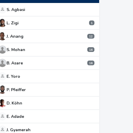
S. Agbasi
L. Zigi
1
J. Anang
12
S. Mohan
16
B. Asare
16
E. Yoro
P. Pfeiffer
D. Köhn
E. Adade
J. Gyamerah