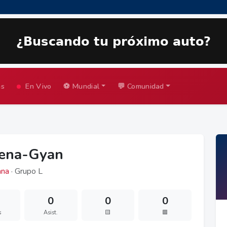
as
En Vivo
⚽ Mundial
💬 Comunidad
fena-Gyan
na
· Grupo L
0
0
0
s
Asist.
🟨
🟥