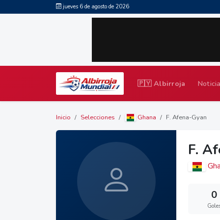
jueves 6 de agosto de 2026
🇵🇾 Albirroja
Notici
Inicio
Selecciones
Ghana
F. Afena-Gyan
F. A
Gha
0
Gole