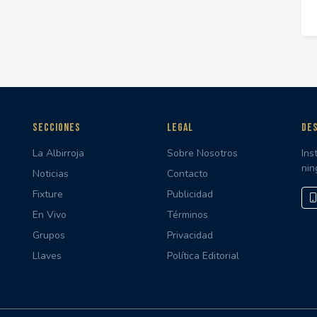
SECCIONES
LEGAL
DES
La Albirroja
Sobre Nosotros
Ins
nin
Noticias
Contacto
Fixture
Publicidad
En Vivo
Términos
Grupos
Privacidad
Llaves
Política Editorial