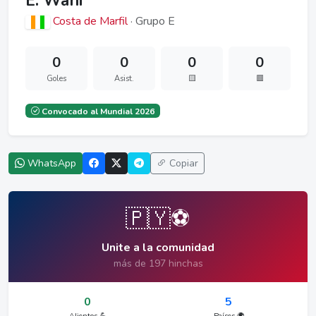
E. Wahi
Costa de Marfil
· Grupo E
0
0
0
0
Goles
Asist.
🟨
🟥
Convocado al Mundial 2026
WhatsApp
Copiar
🇵🇾⚽
Unite a la comunidad
más de 197 hinchas
0
5
Alientos 💪
Países 🌍