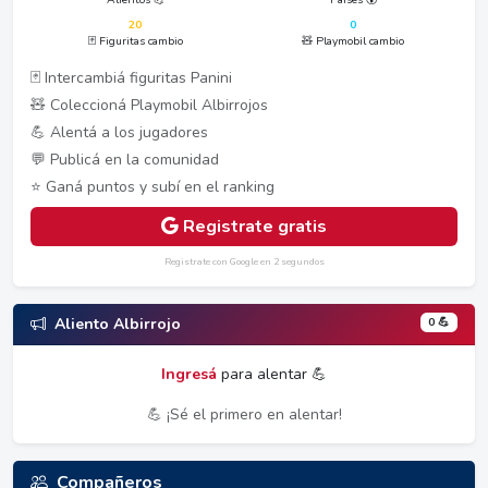
20
0
🃏 Figuritas cambio
🧸 Playmobil cambio
🃏 Intercambiá figuritas Panini
🧸 Coleccioná Playmobil Albirrojos
💪 Alentá a los jugadores
💬 Publicá en la comunidad
⭐ Ganá puntos y subí en el ranking
Registrate gratis
Registrate con Google en 2 segundos
0 💪
Aliento Albirrojo
Ingresá
para alentar 💪
💪 ¡Sé el primero en alentar!
Compañeros