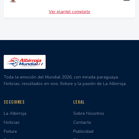
Ver plantel completo
Toda la emoción del Mundial 2026, con mirada paraguaya.
Noticias, resultados en vivo, fixture y la pasión de La Albirroja.
SECCIONES
LEGAL
La Albirroja
Sobre Nosotros
Noticias
Contacto
Fixture
Publicidad