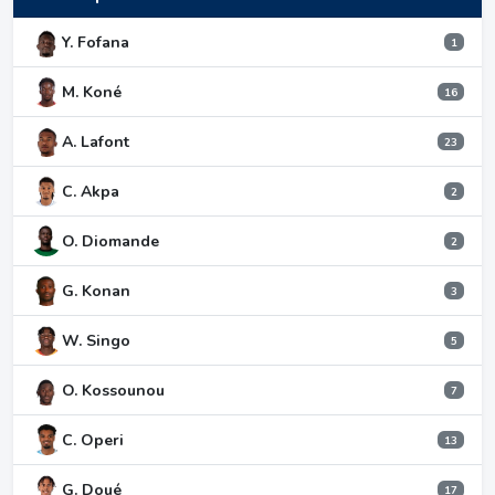
Y. Fofana
1
M. Koné
16
A. Lafont
23
C. Akpa
2
O. Diomande
2
G. Konan
3
W. Singo
5
O. Kossounou
7
C. Operi
13
G. Doué
17