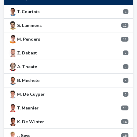
T. Courtois
1
S. Lammens
12
M. Penders
13
Z. Debast
2
A. Theate
3
B. Mechele
4
M. De Cuyper
5
T. Meunier
15
K. De Winter
16
J. Seys
18