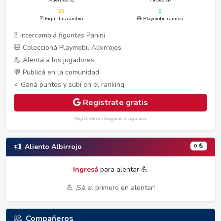
20
0
🃏 Figuritas cambio
🧸 Playmobil cambio
🃏 Intercambiá figuritas Panini
🧸 Coleccioná Playmobil Albirrojos
💪 Alentá a los jugadores
💬 Publicá en la comunidad
⭐ Ganá puntos y subí en el ranking
Registrate gratis
Registrate con Google en 2 segundos
0 💪
Aliento Albirrojo
Ingresá
para alentar 💪
💪 ¡Sé el primero en alentar!
Compañeros