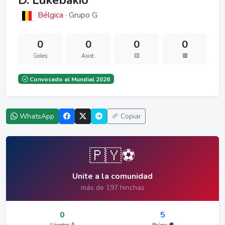
D. Lukebakio
Bélgica
· Grupo G
0
0
0
0
Goles
Asist.
🟨
🟥
Convocado al Mundial 2026
WhatsApp
Copiar
🇵🇾⚽
Unite a la comunidad
más de 197 hinchas
0
5
Alientos 💪
Países 🌍