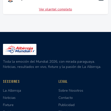
Ver plantel completo
Toda la emoción del Mundial 2026, con mirada paraguaya.
Noticias, resultados en vivo, fixture y la pasión de La Albirroja.
SECCIONES
LEGAL
La Albirroja
Sobre Nosotros
Noticias
Contacto
Fixture
Publicidad