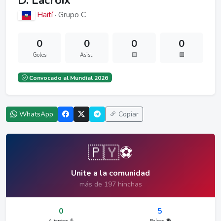
D. Lacroix
Haití
· Grupo C
0
0
0
0
Goles
Asist.
🟨
🟥
Convocado al Mundial 2026
WhatsApp
Copiar
🇵🇾⚽
Unite a la comunidad
más de 197 hinchas
0
5
Alientos 💪
Países 🌍