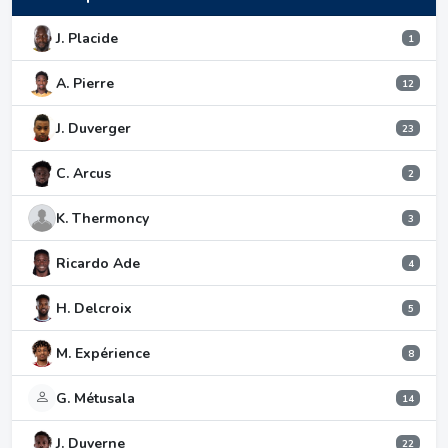
J. Placide
1
A. Pierre
12
J. Duverger
23
C. Arcus
2
K. Thermoncy
3
Ricardo Ade
4
H. Delcroix
5
M. Expérience
8
G. Métusala
14
J. Duverne
22