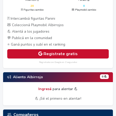
20
0
🃏 Figuritas cambio
🧸 Playmobil cambio
🃏 Intercambiá figuritas Panini
🧸 Coleccioná Playmobil Albirrojos
💪 Alentá a los jugadores
💬 Publicá en la comunidad
⭐ Ganá puntos y subí en el ranking
Registrate gratis
Registrate con Google en 2 segundos
0 💪
Aliento Albirrojo
Ingresá
para alentar 💪
💪 ¡Sé el primero en alentar!
Compañeros