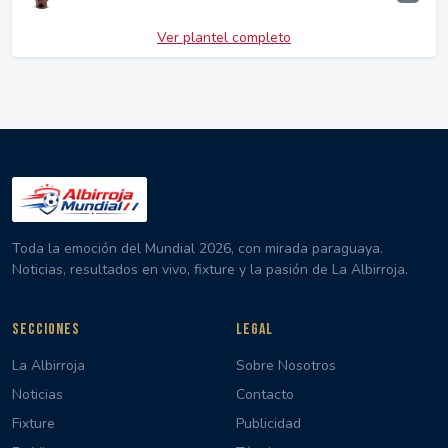
Ver plantel completo
Toda la emoción del Mundial 2026, con mirada paraguaya.
Noticias, resultados en vivo, fixture y la pasión de La Albirroja.
SECCIONES
LEGAL
La Albirroja
Sobre Nosotros
Noticias
Contacto
Fixture
Publicidad