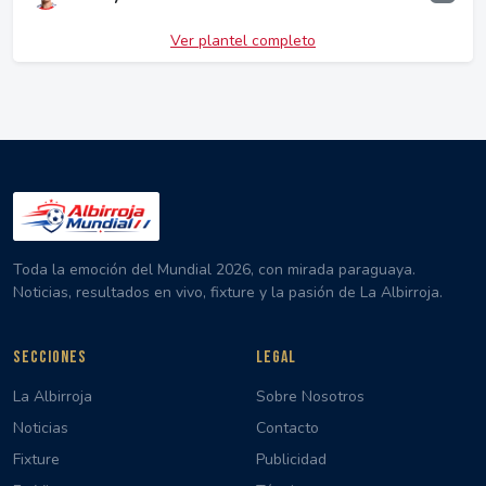
Ver plantel completo
Toda la emoción del Mundial 2026, con mirada paraguaya.
Noticias, resultados en vivo, fixture y la pasión de La Albirroja.
SECCIONES
LEGAL
La Albirroja
Sobre Nosotros
Noticias
Contacto
Fixture
Publicidad