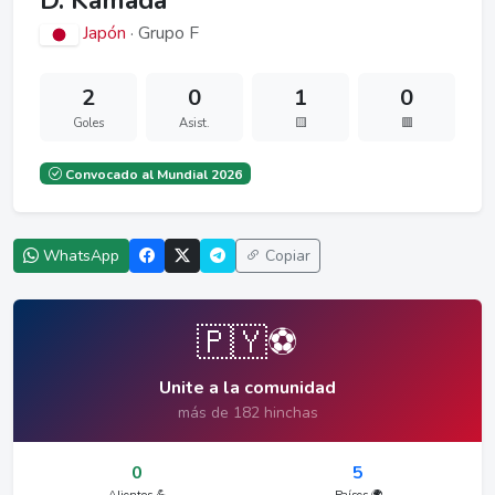
D. Kamada
Japón
· Grupo F
2
0
1
0
Goles
Asist.
🟨
🟥
Convocado al Mundial 2026
WhatsApp
Copiar
🇵🇾⚽
Unite a la comunidad
más de 182 hinchas
0
5
Alientos 💪
Países 🌍