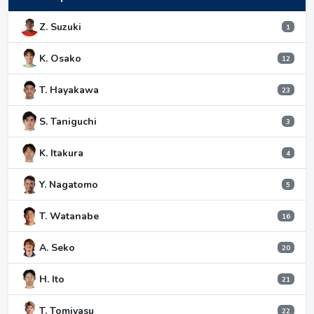
Z. Suzuki
1
K. Osako
12
T. Hayakawa
23
S. Taniguchi
3
K. Itakura
4
Y. Nagatomo
5
T. Watanabe
16
A. Seko
20
H. Ito
21
T. Tomiyasu
22