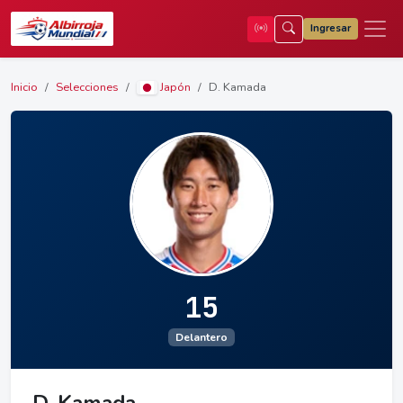
Ingresar
Inicio
Selecciones
Japón
D. Kamada
15
Delantero