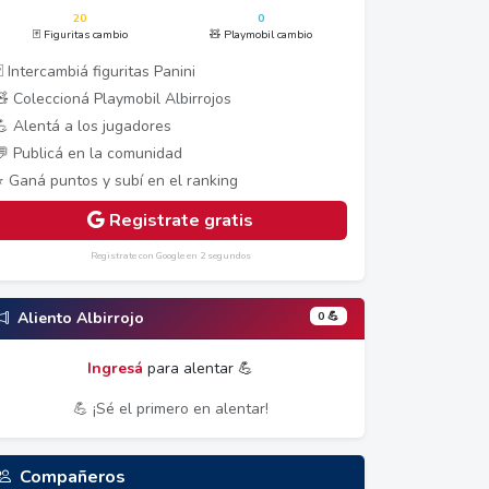
20
0
🃏 Figuritas cambio
🧸 Playmobil cambio
 Intercambiá figuritas Panini
🧸 Coleccioná Playmobil Albirrojos
💪 Alentá a los jugadores
💬 Publicá en la comunidad
⭐ Ganá puntos y subí en el ranking
Registrate gratis
Registrate con Google en 2 segundos
0 💪
Aliento Albirrojo
Ingresá
para alentar 💪
💪 ¡Sé el primero en alentar!
Compañeros