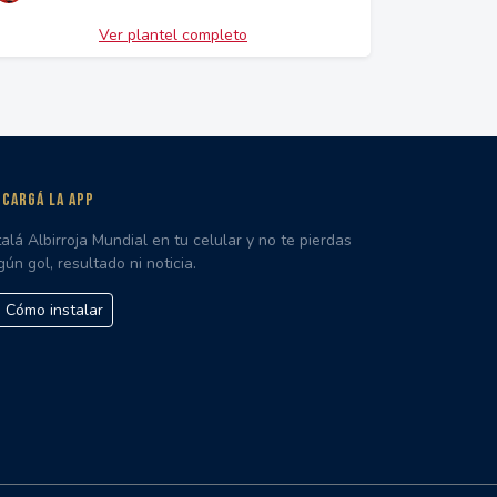
Ver plantel completo
CARGÁ LA APP
talá Albirroja Mundial en tu celular y no te pierdas
gún gol, resultado ni noticia.
Cómo instalar