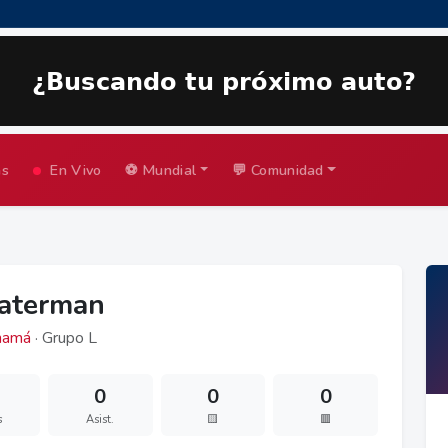
as
En Vivo
⚽ Mundial
💬 Comunidad
aterman
namá
· Grupo L
0
0
0
s
Asist.
🟨
🟥