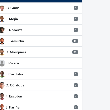
JD Gunn
1
L. Mejía
1
E. Roberts
1
C. Samudio
12
O. Mosquera
22
J. Rivera
J. Córdoba
3
O. Córdoba
4
F. Escobar
4
E. Fariña
5