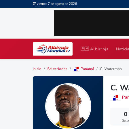
viernes 7 de agosto de 2026
🇵🇾 Albirroja
Notici
Inicio
Selecciones
Panamá
C. Waterman
C. W
Pa
0
Gole