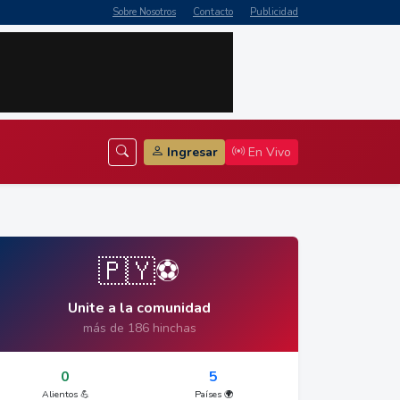
Sobre Nosotros
Contacto
Publicidad
Ingresar
En Vivo
🇵🇾⚽
Unite a la comunidad
más de 186 hinchas
0
5
Alientos 💪
Países 🌍