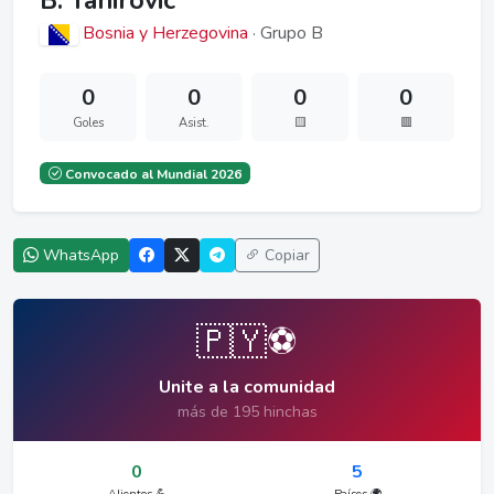
B. Tahirovic
Bosnia y Herzegovina
· Grupo B
0
0
0
0
Goles
Asist.
🟨
🟥
Convocado al Mundial 2026
WhatsApp
Copiar
🇵🇾⚽
Unite a la comunidad
más de 195 hinchas
0
5
Alientos 💪
Países 🌍