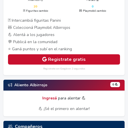
20
0
🃏 Figuritas cambio
🧸 Playmobil cambio
🃏 Intercambiá figuritas Panini
🧸 Coleccioná Playmobil Albirrojos
💪 Alentá a los jugadores
💬 Publicá en la comunidad
⭐ Ganá puntos y subí en el ranking
Registrate gratis
Registrate con Google en 2 segundos
0 💪
Aliento Albirrojo
Ingresá
para alentar 💪
💪 ¡Sé el primero en alentar!
Compañeros