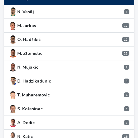
N. Vasilj
1
M. Jurkas
12
O. Hadžikić
12
M. Zlomislic
22
N. Mujakic
2
D. Hadzikadunic
3
T. Muharemovic
4
S. Kolasinac
5
A. Dedic
7
N. Katic
18