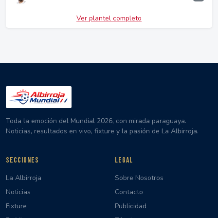
Ver plantel completo
Toda la emoción del Mundial 2026, con mirada paraguaya.
Noticias, resultados en vivo, fixture y la pasión de La Albirroja.
SECCIONES
LEGAL
La Albirroja
Sobre Nosotros
Noticias
Contacto
Fixture
Publicidad