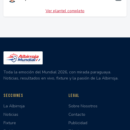
Ver plantel completo
Toda la emoción del Mundial 2026, con mirada paraguaya.
Noticias, resultados en vivo, fixture y la pasión de La Albirroja.
SECCIONES
LEGAL
La Albirroja
Sobre Nosotros
Noticias
Contacto
Fixture
Publicidad