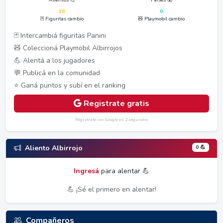
20
0
🃏 Figuritas cambio
🧸 Playmobil cambio
🃏 Intercambiá figuritas Panini
🧸 Coleccioná Playmobil Albirrojos
💪 Alentá a los jugadores
💬 Publicá en la comunidad
⭐ Ganá puntos y subí en el ranking
Registrate gratis
Registrate con Google en 2 segundos
0 💪
Aliento Albirrojo
Ingresá
para alentar 💪
💪 ¡Sé el primero en alentar!
Compañeros