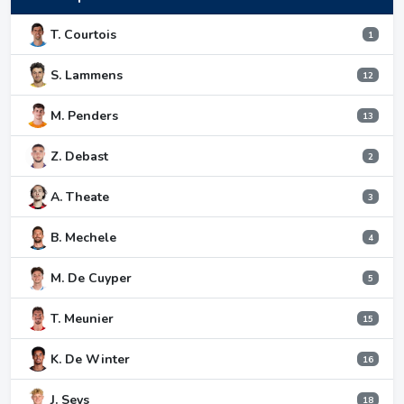
T. Courtois
1
S. Lammens
12
M. Penders
13
Z. Debast
2
A. Theate
3
B. Mechele
4
M. De Cuyper
5
T. Meunier
15
K. De Winter
16
J. Seys
18