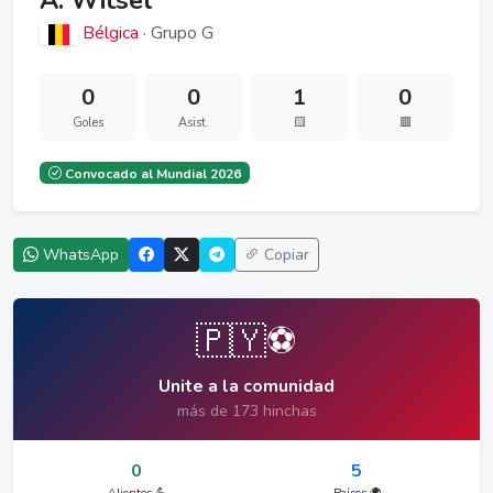
A. Witsel
Bélgica
· Grupo G
0
0
1
0
Goles
Asist.
🟨
🟥
Convocado al Mundial 2026
WhatsApp
Copiar
🇵🇾⚽
Unite a la comunidad
más de 173 hinchas
0
5
Alientos 💪
Países 🌍