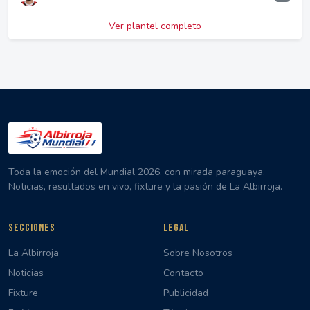
Ver plantel completo
Toda la emoción del Mundial 2026, con mirada paraguaya.
Noticias, resultados en vivo, fixture y la pasión de La Albirroja.
SECCIONES
LEGAL
La Albirroja
Sobre Nosotros
Noticias
Contacto
Fixture
Publicidad