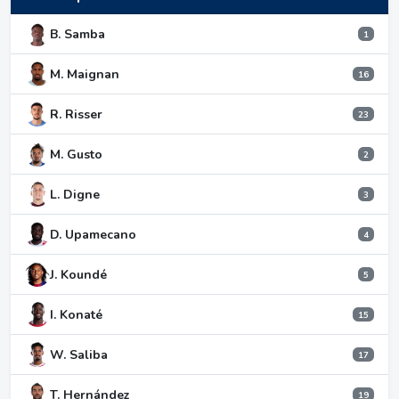
B. Samba
1
M. Maignan
16
R. Risser
23
M. Gusto
2
L. Digne
3
D. Upamecano
4
J. Koundé
5
I. Konaté
15
W. Saliba
17
T. Hernández
19