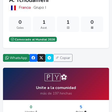
A. Tchouaméni
Francia
· Grupo I
0
1
1
0
Goles
Asist.
🟨
🟥
Convocado al Mundial 2026
WhatsApp
Copiar
🇵🇾⚽
Unite a la comunidad
más de 197 hinchas
0
5
Alientos 💪
Países 🌍