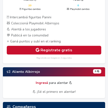
20
0
🃏 Figuritas cambio
🧸 Playmobil cambio
🃏 Intercambiá figuritas Panini
🧸 Coleccioná Playmobil Albirrojos
💪 Alentá a los jugadores
💬 Publicá en la comunidad
⭐ Ganá puntos y subí en el ranking
Registrate gratis
Registrate con Google en 2 segundos
0 💪
Aliento Albirrojo
Ingresá
para alentar 💪
💪 ¡Sé el primero en alentar!
Compañeros