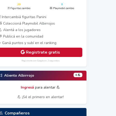
20
0
🃏 Figuritas cambio
🧸 Playmobil cambio
 Intercambiá figuritas Panini
🧸 Coleccioná Playmobil Albirrojos
💪 Alentá a los jugadores
💬 Publicá en la comunidad
⭐ Ganá puntos y subí en el ranking
Registrate gratis
Registrate con Google en 2 segundos
0 💪
Aliento Albirrojo
Ingresá
para alentar 💪
💪 ¡Sé el primero en alentar!
Compañeros