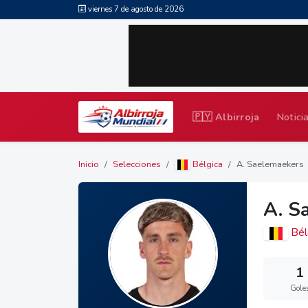
viernes 7 de agosto de 2026
🇵🇾 Albirroja
Notici
Inicio
Selecciones
Bélgica
A. Saelemaekers
A. S
Bél
1
Gole