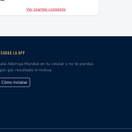
Ver plantel completo
CARGÁ LA APP
talá Albirroja Mundial en tu celular y no te pierdas
gún gol, resultado ni noticia.
Cómo instalar