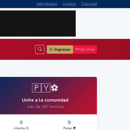
Sobre Nosotros
Contacto
Publicidad
Ingresar
En Vivo
🇵🇾⚽
Unite a la comunidad
más de 187 hinchas
0
5
Alientos 💪
Países 🌍