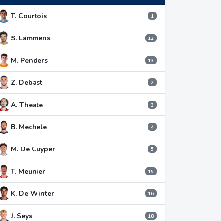
T. Courtois
1
S. Lammens
12
M. Penders
13
Z. Debast
2
A. Theate
3
B. Mechele
4
M. De Cuyper
5
T. Meunier
15
K. De Winter
16
J. Seys
18