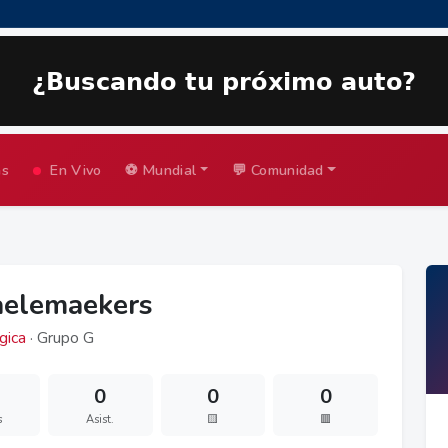
as
En Vivo
⚽ Mundial
💬 Comunidad
aelemaekers
gica
· Grupo G
0
0
0
s
Asist.
🟨
🟥