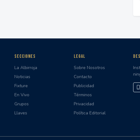
SECCIONES
LEGAL
DES
La Albirroja
Sobre Nosotros
Ins
nin
Noticias
Contacto
Fixture
Publicidad
En Vivo
Términos
Grupos
Privacidad
Llaves
Política Editorial